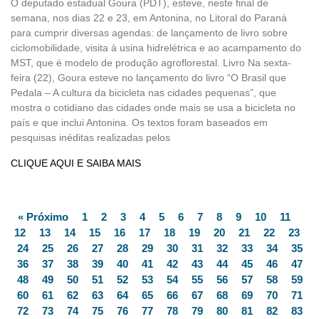
O deputado estadual Goura (PDT), esteve, neste final de
semana, nos dias 22 e 23, em Antonina, no Litoral do Paraná
para cumprir diversas agendas: de lançamento de livro sobre
ciclomobilidade, visita à usina hidrelétrica e ao acampamento do
MST, que é modelo de produção agroflorestal. Livro Na sexta-
feira (22), Goura esteve no lançamento do livro “O Brasil que
Pedala – A cultura da bicicleta nas cidades pequenas”, que
mostra o cotidiano das cidades onde mais se usa a bicicleta no
país e que inclui Antonina. Os textos foram baseados em
pesquisas inéditas realizadas pelos
CLIQUE AQUI E SAIBA MAIS
« Próximo
1
2
3
4
5
6
7
8
9
10
11
12
13
14
15
16
17
18
19
20
21
22
23
24
25
26
27
28
29
30
31
32
33
34
35
36
37
38
39
40
41
42
43
44
45
46
47
48
49
50
51
52
53
54
55
56
57
58
59
60
61
62
63
64
65
66
67
68
69
70
71
72
73
74
75
76
77
78
79
80
81
82
83