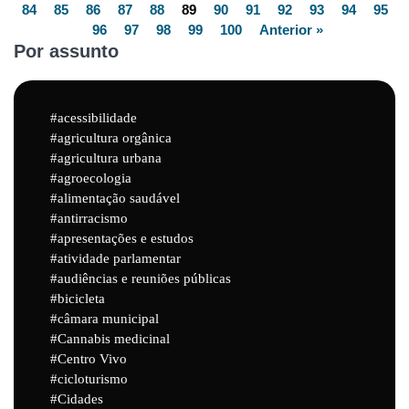
84
85
86
87
88
89
90
91
92
93
94
95
96
97
98
99
100
Anterior »
Por assunto
acessibilidade
agricultura orgânica
agricultura urbana
agroecologia
alimentação saudável
antirracismo
apresentações e estudos
atividade parlamentar
audiências e reuniões públicas
bicicleta
câmara municipal
Cannabis medicinal
Centro Vivo
cicloturismo
Cidades