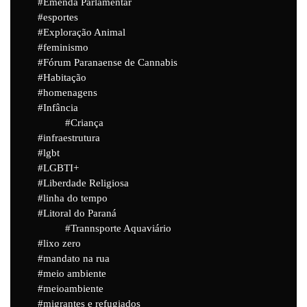
Emenda Parlamentar
esportes
Exploração Animal
feminismo
Fórum Paranaense de Cannabis
Habitação
homenagens
Infância
Criança
infraestrutura
lgbt
LGBTI+
Liberdade Religiosa
linha do tempo
Litoral do Paraná
Trannsporte Aquaviário
lixo zero
mandato na rua
meio ambiente
meioambiente
migrantes e refugiados