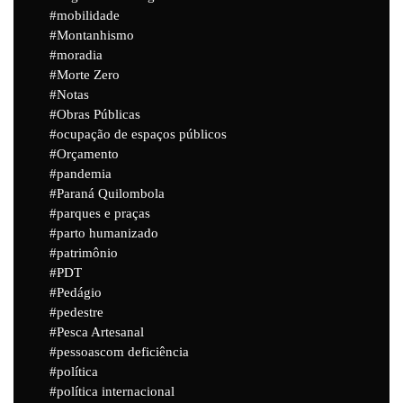
mobilidade
Montanhismo
moradia
Morte Zero
Notas
Obras Públicas
ocupação de espaços públicos
Orçamento
pandemia
Paraná Quilombola
parques e praças
parto humanizado
patrimônio
PDT
Pedágio
pedestre
Pesca Artesanal
pessoascom deficiência
política
política internacional