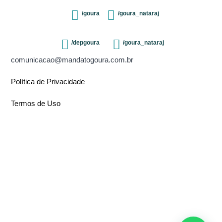
/goura
/goura_nataraj
/depgoura
/goura_nataraj
comunicacao@mandatogoura.com.br
Política de Privacidade
Termos de Uso