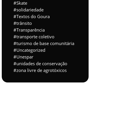
Skate
solidariedade
Textos do Goura
trânsito
Transparência
transporte coletivo
turismo de base comunitária
Uncategorized
Unespar
unidades de conservação
zona livre de agrotóxicos