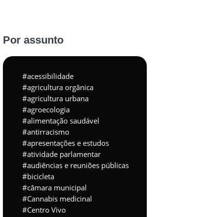
Por assunto
acessibilidade
agricultura orgânica
agricultura urbana
agroecologia
alimentação saudável
antirracismo
apresentações e estudos
atividade parlamentar
audiências e reuniões públicas
bicicleta
câmara municipal
Cannabis medicinal
Centro Vivo