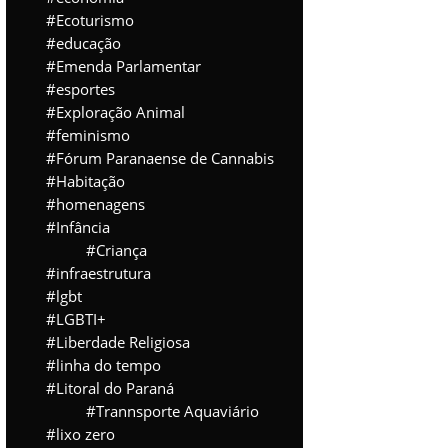
Ecoturismo
educação
Emenda Parlamentar
esportes
Exploração Animal
feminismo
Fórum Paranaense de Cannabis
Habitação
homenagens
Infância
Criança
infraestrutura
lgbt
LGBTI+
Liberdade Religiosa
linha do tempo
Litoral do Paraná
Trannsporte Aquaviário
lixo zero