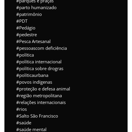
parques e praças
parto humanizado
patrimônio
PDT
Pedágio
pedestre
Pesca Artesanal
pessoascom deficiência
política
política internacional
política sobre drogras
políticaurbana
povos indígenas
proteção e defesa animal
região metropolitana
relações internacionais
rios
Salto São Francisco
saúde
saúde mental