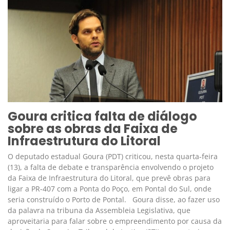
Goura critica falta de diálogo
sobre as obras da Faixa de
Infraestrutura do Litoral
O deputado estadual Goura (PDT) criticou, nesta quarta-feira
(13), a falta de debate e transparência envolvendo o projeto
da Faixa de Infraestrutura do Litoral, que prevê obras para
ligar a PR-407 com a Ponta do Poço, em Pontal do Sul, onde
seria construído o Porto de Pontal. Goura disse, ao fazer uso
da palavra na tribuna da Assembleia Legislativa, que
aproveitaria para falar sobre o empreendimento por causa da