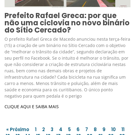
Prefeito Rafael Greca: por que
não uma ciclovia no novo binário
do Sítio Cercado?
O prefeito Rafael Greca de Macedo anunciou nesta terça-feira
(15) a criação de um binário no Sítio Cercado com o objetivo
de “melhorar o trânsito da cidade”, segundo declaração em
seu perfil no Facebook. Se o intuito é melhorar o trânsito, por
que não considerar a criação de estrutura cicloviária nestas
ruas, bem como nas demais obras e projetos de
infraestrutura na cidade? Cada bicicleta na rua significa um
carro a menos. Menos trânsito e poluição, além de mais
saúde e economia para os curitibanos. O único ponto
negativo para quem pedala é o perigo
CLIQUE AQUI E SAIBA MAIS
« Próximo
1
2
3
4
5
6
7
8
9
10
11