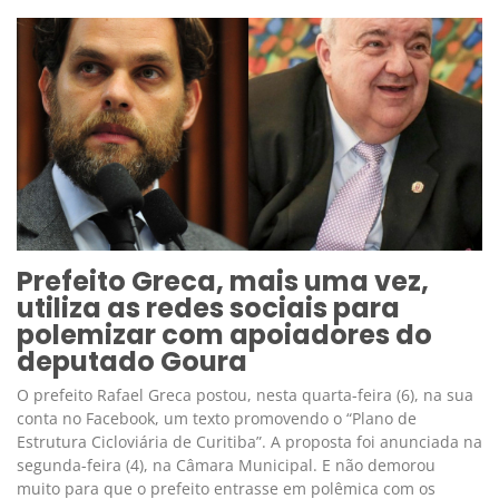
Prefeito Greca, mais uma vez,
utiliza as redes sociais para
polemizar com apoiadores do
deputado Goura
O prefeito Rafael Greca postou, nesta quarta-feira (6), na sua
conta no Facebook, um texto promovendo o “Plano de
Estrutura Cicloviária de Curitiba”. A proposta foi anunciada na
segunda-feira (4), na Câmara Municipal. E não demorou
muito para que o prefeito entrasse em polêmica com os