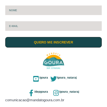
QUERO ME INSCREVER
/goura
/goura_nataraj
/depgoura
/goura_nataraj
comunicacao@mandatogoura.com.br