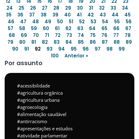
12
13
14
15
16
17
18
19
20
21
22
23
24
25
26
27
28
29
30
31
32
33
34
35
36
37
38
39
40
41
42
43
44
45
46
47
48
49
50
51
52
53
54
55
56
57
58
59
60
61
62
63
64
65
66
67
68
69
70
71
72
73
74
75
76
77
78
79
80
81
82
83
84
85
86
87
88
89
90
91
92
93
94
95
96
97
98
99
100
Anterior »
Por assunto
acessibilidade
agricultura orgânica
agricultura urbana
agroecologia
alimentação saudável
antirracismo
apresentações e estudos
atividade parlamentar