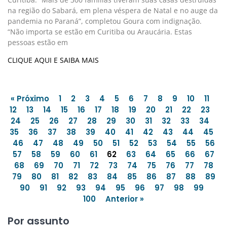
na região do Sabará, em plena véspera de Natal e no auge da
pandemia no Paraná”, completou Goura com indignação.
“Não importa se estão em Curitiba ou Araucária. Estas
pessoas estão em
CLIQUE AQUI E SAIBA MAIS
« Próximo
1
2
3
4
5
6
7
8
9
10
11
12
13
14
15
16
17
18
19
20
21
22
23
24
25
26
27
28
29
30
31
32
33
34
35
36
37
38
39
40
41
42
43
44
45
46
47
48
49
50
51
52
53
54
55
56
57
58
59
60
61
62
63
64
65
66
67
68
69
70
71
72
73
74
75
76
77
78
79
80
81
82
83
84
85
86
87
88
89
90
91
92
93
94
95
96
97
98
99
100
Anterior »
Por assunto