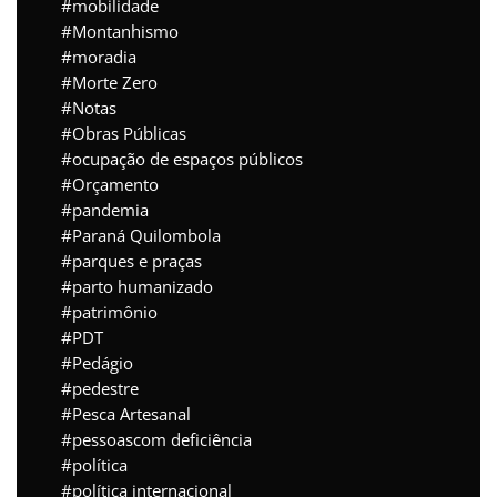
mobilidade
Montanhismo
moradia
Morte Zero
Notas
Obras Públicas
ocupação de espaços públicos
Orçamento
pandemia
Paraná Quilombola
parques e praças
parto humanizado
patrimônio
PDT
Pedágio
pedestre
Pesca Artesanal
pessoascom deficiência
política
política internacional