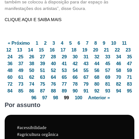
também se colocou à disposição para dar espaço às
manifestações dos artistas”, disse Goura.
CLIQUE AQUI E SAIBA MAIS
« Próximo
1
2
3
4
5
6
7
8
9
10
11
12
13
14
15
16
17
18
19
20
21
22
23
24
25
26
27
28
29
30
31
32
33
34
35
36
37
38
39
40
41
42
43
44
45
46
47
48
49
50
51
52
53
54
55
56
57
58
59
60
61
62
63
64
65
66
67
68
69
70
71
72
73
74
75
76
77
78
79
80
81
82
83
84
85
86
87
88
89
90
91
92
93
94
95
96
97
98
99
100
Anterior »
Por assunto
acessibilidade
agricultura orgânica