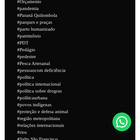
Orçamento
pandemia
Paraná Quilombola
parques e praças
parto humanizado
patrimônio
PDT
Pedágio
pedestre
Pesca Artesanal
pessoascom deficiência
política
política internacional
política sobre drogras
políticaurbana
povos indígenas
proteção e defesa animal
região metropolitana
relações internacionais
Powered by
Joinchat
rios
Salto São Francisco