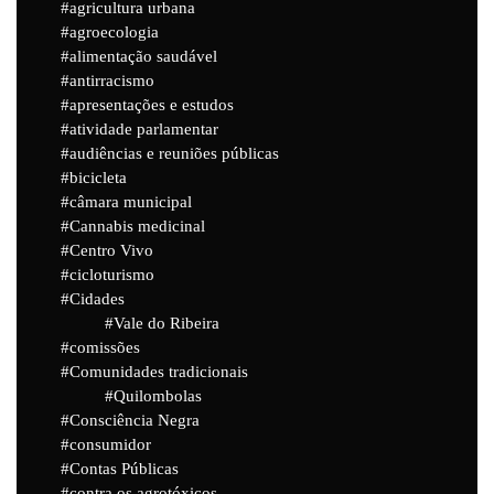
agricultura urbana
agroecologia
alimentação saudável
antirracismo
apresentações e estudos
atividade parlamentar
audiências e reuniões públicas
bicicleta
câmara municipal
Cannabis medicinal
Centro Vivo
cicloturismo
Cidades
Vale do Ribeira
comissões
Comunidades tradicionais
Quilombolas
Consciência Negra
consumidor
Contas Públicas
contra os agrotóxicos