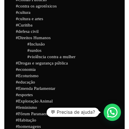
contra os agrotóxicos
cultura
cultura e artes
Curitiba
defesa civil
Direitos Humanos
Inclusão
surdos
violência contra a mulher
Drogas e segurança pública
economia
Ecoturismo
educação
Emenda Parlamentar
esportes
Exploração Animal
feminismo
💬 Precisa de ajuda?
Fórum Paranaense de Cannabis
Habitação
homenagens