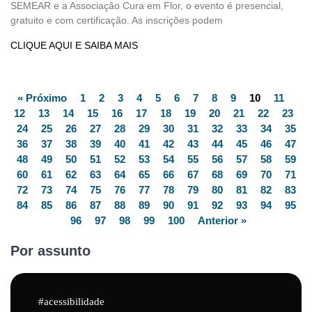
SEMEAR e a Associação Cura em Flor, o evento é presencial,
gratuito e com certificação. As inscrições podem
CLIQUE AQUI E SAIBA MAIS
« Próximo
1
2
3
4
5
6
7
8
9
10
11
12
13
14
15
16
17
18
19
20
21
22
23
24
25
26
27
28
29
30
31
32
33
34
35
36
37
38
39
40
41
42
43
44
45
46
47
48
49
50
51
52
53
54
55
56
57
58
59
60
61
62
63
64
65
66
67
68
69
70
71
72
73
74
75
76
77
78
79
80
81
82
83
84
85
86
87
88
89
90
91
92
93
94
95
96
97
98
99
100
Anterior »
Por assunto
acessibilidade