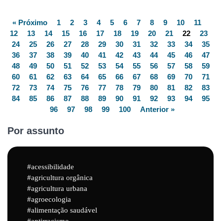
« Próximo
1
2
3
4
5
6
7
8
9
10
11
12
13
14
15
16
17
18
19
20
21
22
23
24
25
26
27
28
29
30
31
32
33
34
35
36
37
38
39
40
41
42
43
44
45
46
47
48
49
50
51
52
53
54
55
56
57
58
59
60
61
62
63
64
65
66
67
68
69
70
71
72
73
74
75
76
77
78
79
80
81
82
83
84
85
86
87
88
89
90
91
92
93
94
95
96
97
98
99
100
Anterior »
Por assunto
acessibilidade
agricultura orgânica
agricultura urbana
agroecologia
alimentação saudável
antirracismo