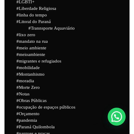
LGBTI+
Liberdade Religiosa
linha do tempo
Litoral do Paraná
Trannsporte Aquaviário
lixo zero
mandato na rua
meio ambiente
meioambiente
migrantes e refugiados
mobilidade
Montanhismo
moradia
Morte Zero
Notas
Obras Públicas
ocupação de espaços públicos
Orçamento
pandemia
Powered by
Joinchat
Paraná Quilombola
parques e praças