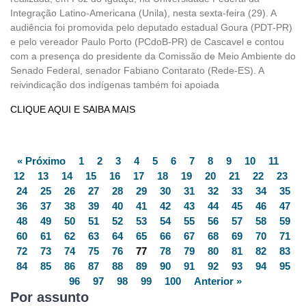
Integração Latino-Americana (Unila), nesta sexta-feira (29). A
audiência foi promovida pelo deputado estadual Goura (PDT-PR)
e pelo vereador Paulo Porto (PCdoB-PR) de Cascavel e contou
com a presença do presidente da Comissão de Meio Ambiente do
Senado Federal, senador Fabiano Contarato (Rede-ES). A
reivindicação dos indígenas também foi apoiada
CLIQUE AQUI E SAIBA MAIS
« Próximo
1
2
3
4
5
6
7
8
9
10
11
12
13
14
15
16
17
18
19
20
21
22
23
24
25
26
27
28
29
30
31
32
33
34
35
36
37
38
39
40
41
42
43
44
45
46
47
48
49
50
51
52
53
54
55
56
57
58
59
60
61
62
63
64
65
66
67
68
69
70
71
72
73
74
75
76
77
78
79
80
81
82
83
84
85
86
87
88
89
90
91
92
93
94
95
96
97
98
99
100
Anterior »
Por assunto