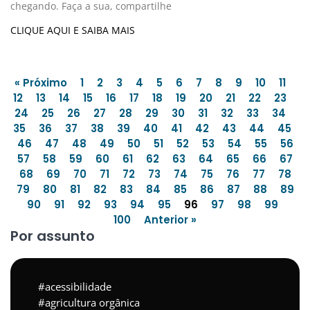
chegando. Faça a sua, compartilhe
CLIQUE AQUI E SAIBA MAIS
« Próximo
1
2
3
4
5
6
7
8
9
10
11
12
13
14
15
16
17
18
19
20
21
22
23
24
25
26
27
28
29
30
31
32
33
34
35
36
37
38
39
40
41
42
43
44
45
46
47
48
49
50
51
52
53
54
55
56
57
58
59
60
61
62
63
64
65
66
67
68
69
70
71
72
73
74
75
76
77
78
79
80
81
82
83
84
85
86
87
88
89
90
91
92
93
94
95
96
97
98
99
100
Anterior »
Por assunto
acessibilidade
agricultura orgânica