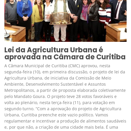
Lei da Agricultura Urbana é
aprovada na Câmara de Curitiba
A Câmara Municipal de Curitiba (CMC) aprovou, nesta
segunda-feira (10), em primeira discussão, o projeto de lei da
Agricultura Urbana, de iniciativa da Comissão de Meio
Ambiente, Desenvolvimento Sustentável e Assuntos
Metropolitanos, a partir de proposta elaborada coletivamente
pelo Mandato Goura. O projeto teve 28 votos favoráveis e
volta ao plenário, nesta terça-feira (11), para votação em
segundo turno. “Com a aprovação do projeto de Agricultura
Urbana, Curitiba preenche este vazio político. Vamos
regulamentar e incentivar a produção de alimentos saudáveis
e, por que não, a criação de uma cidade mais bela. É uma