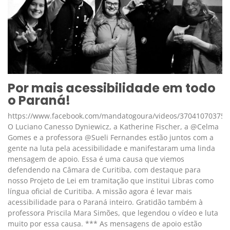
Por mais acessibilidade em todo
o Paraná!
https://www.facebook.com/mandatogoura/videos/370410703751
O Luciano Canesso Dyniewicz, a Katherine Fischer, a @Celma
Gomes e a professora @Sueli Fernandes estão juntos com a
gente na luta pela acessibilidade e manifestaram uma linda
mensagem de apoio. Essa é uma causa que viemos
defendendo na Câmara de Curitiba, com destaque para
nosso Projeto de Lei em tramitação que institui Libras como
língua oficial de Curitiba. A missão agora é levar mais
acessibilidade para o Paraná inteiro. Gratidão também à
professora Priscila Mara Simões, que legendou o vídeo e luta
muito por essa causa. *** As mensagens de apoio estão