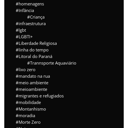
homenagens
Infância
Criança
infraestrutura
lgbt
LGBTI+
Liberdade Religiosa
linha do tempo
Litoral do Paraná
Trannsporte Aquaviário
lixo zero
mandato na rua
meio ambiente
meioambiente
migrantes e refugiados
mobilidade
Montanhismo
moradia
Morte Zero