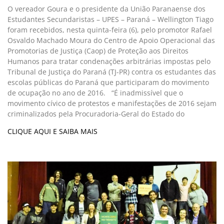
O vereador Goura e o presidente da União Paranaense dos
Estudantes Secundaristas – UPES – Paraná – Wellington Tiago
foram recebidos, nesta quinta-feira (6), pelo promotor Rafael
Osvaldo Machado Moura do Centro de Apoio Operacional das
Promotorias de Justiça (Caop) de Proteção aos Direitos
Humanos para tratar condenações arbitrárias impostas pelo
Tribunal de Justiça do Paraná (TJ-PR) contra os estudantes das
escolas públicas do Paraná que participaram do movimento
de ocupação no ano de 2016. “É inadmissível que o
movimento cívico de protestos e manifestações de 2016 sejam
criminalizados pela Procuradoria-Geral do Estado do
CLIQUE AQUI E SAIBA MAIS