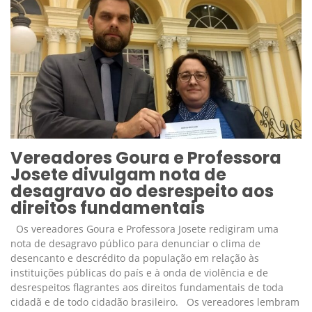
Vereadores Goura e Professora
Josete divulgam nota de
desagravo ao desrespeito aos
direitos fundamentais
Os vereadores Goura e Professora Josete redigiram uma
nota de desagravo público para denunciar o clima de
desencanto e descrédito da população em relação às
instituições públicas do país e à onda de violência e de
desrespeitos flagrantes aos direitos fundamentais de toda
cidadã e de todo cidadão brasileiro. Os vereadores lembram