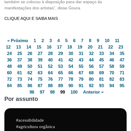
também se colocou à disposição para dar espaço às
manifestações dos artistas”, disse Goura.
CLIQUE AQUI E SAIBA MAIS
« Próximo
1
2
3
4
5
6
7
8
9
10
11
12
13
14
15
16
17
18
19
20
21
22
23
24
25
26
27
28
29
30
31
32
33
34
35
36
37
38
39
40
41
42
43
44
45
46
47
48
49
50
51
52
53
54
55
56
57
58
59
60
61
62
63
64
65
66
67
68
69
70
71
72
73
74
75
76
77
78
79
80
81
82
83
84
85
86
87
88
89
90
91
92
93
94
95
96
97
98
99
100
Anterior »
Por assunto
acessibilidade
agricultura orgânica