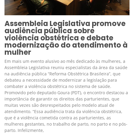
Assembleia Legislativa promove
audiência pública sobre
violência obstétrica e debate
modernização do atendimento à
mulher
Em mais um evento alusivo ao mês dedicado às mulheres, a
Assembleia Legislativa reuniu especialistas da área da saúde
na audiência pública “Reforma Obstétrica Brasileira”, que
debateu a necessidade de modernizar a legislação para
combater a violência obstétrica no sistema de saúde.
Promovido pelo deputado Goura (PDT), o encontro destacou a
importância de garantir os direitos das parturientes, que
muitas vezes são desrespeitados pelo modelo atual de
atendimento. “Essa audiência trata da violência obstétrica,
que é a violência cometida contra as parturientes, as
mulheres gestantes, no trabalho de parto, no parto e no pós-
parto. Infelizmente,