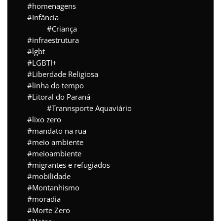
homenagens
Infância
Criança
infraestrutura
lgbt
LGBTI+
Liberdade Religiosa
linha do tempo
Litoral do Paraná
Trannsporte Aquaviário
lixo zero
mandato na rua
meio ambiente
meioambiente
migrantes e refugiados
mobilidade
Montanhismo
moradia
Morte Zero