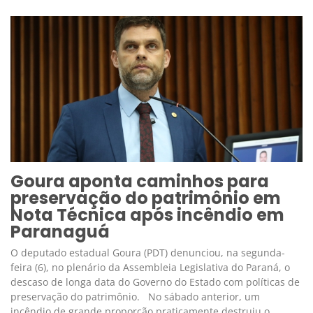
Goura aponta caminhos para
preservação do patrimônio em
Nota Técnica após incêndio em
Paranaguá
O deputado estadual Goura (PDT) denunciou, na segunda-
feira (6), no plenário da Assembleia Legislativa do Paraná, o
descaso de longa data do Governo do Estado com políticas de
preservação do patrimônio. No sábado anterior, um
incêndio de grande proporção praticamente destruiu o