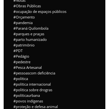
Notas
Obras Públicas
ocupação de espaços públicos
Orçamento
pandemia
Paraná Quilombola
parques e praças
parto humanizado
patrimônio
PDT
Pedágio
pedestre
Pesca Artesanal
pessoascom deficiência
política
política internacional
política sobre drogras
políticaurbana
povos indígenas
proteção e defesa animal