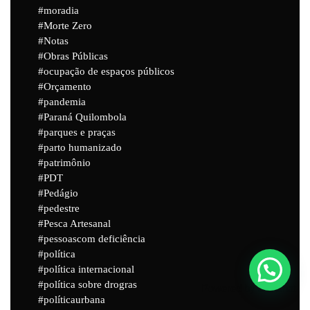
moradia
Morte Zero
Notas
Obras Públicas
ocupação de espaços públicos
Orçamento
pandemia
Paraná Quilombola
parques e praças
parto humanizado
patrimônio
PDT
Pedágio
pedestre
Pesca Artesanal
pessoascom deficiência
política
política internacional
política sobre drogras
Powered by
Joinchat
políticaurbana