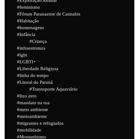
Exploração Animal
feminismo
Fórum Paranaense de Cannabis
Habitação
homenagens
Infância
Criança
infraestrutura
lgbt
LGBTI+
Liberdade Religiosa
linha do tempo
Litoral do Paraná
Trannsporte Aquaviário
lixo zero
mandato na rua
meio ambiente
meioambiente
migrantes e refugiados
mobilidade
Montanhismo