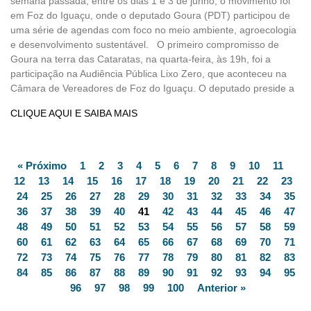
semana passada, entre os dias 1 e 3 de junho, o movimento foi
em Foz do Iguaçu, onde o deputado Goura (PDT) participou de
uma série de agendas com foco no meio ambiente, agroecologia
e desenvolvimento sustentável. O primeiro compromisso de
Goura na terra das Cataratas, na quarta-feira, às 19h, foi a
participação na Audiência Pública Lixo Zero, que aconteceu na
Câmara de Vereadores de Foz do Iguaçu. O deputado preside a
CLIQUE AQUI E SAIBA MAIS
« Próximo
1
2
3
4
5
6
7
8
9
10
11
12
13
14
15
16
17
18
19
20
21
22
23
24
25
26
27
28
29
30
31
32
33
34
35
36
37
38
39
40
41
42
43
44
45
46
47
48
49
50
51
52
53
54
55
56
57
58
59
60
61
62
63
64
65
66
67
68
69
70
71
72
73
74
75
76
77
78
79
80
81
82
83
84
85
86
87
88
89
90
91
92
93
94
95
96
97
98
99
100
Anterior »