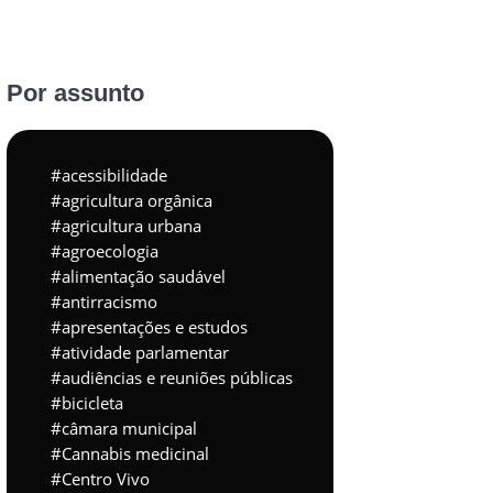
Por assunto
acessibilidade
agricultura orgânica
agricultura urbana
agroecologia
alimentação saudável
antirracismo
apresentações e estudos
atividade parlamentar
audiências e reuniões públicas
bicicleta
câmara municipal
Cannabis medicinal
Centro Vivo