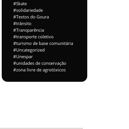
Skate
solidariedade
Textos do Goura
trânsito
Transparência
transporte coletivo
turismo de base comunitária
Uncategorized
Unespar
unidades de conservação
zona livre de agrotóxicos