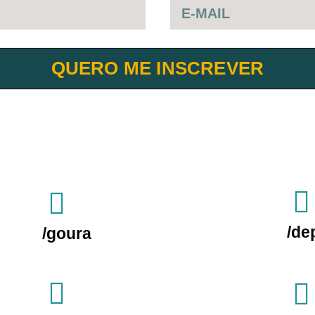
QUERO ME INSCREVER
/de
/goura