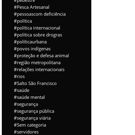
pedestre
Pesca Artesanal
pessoascom deficiência
política
política internacional
política sobre drogras
políticaurbana
povos indígenas
proteção e defesa animal
região metropolitana
relações internacionais
rios
Salto São Francisco
saúde
saúde mental
segurança
segurança pública
segurança viária
Sem categoria
servidores