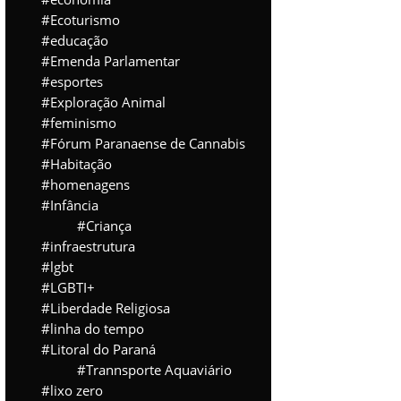
Ecoturismo
educação
Emenda Parlamentar
esportes
Exploração Animal
feminismo
Fórum Paranaense de Cannabis
Habitação
homenagens
Infância
Criança
infraestrutura
lgbt
LGBTI+
Liberdade Religiosa
linha do tempo
Litoral do Paraná
Trannsporte Aquaviário
lixo zero