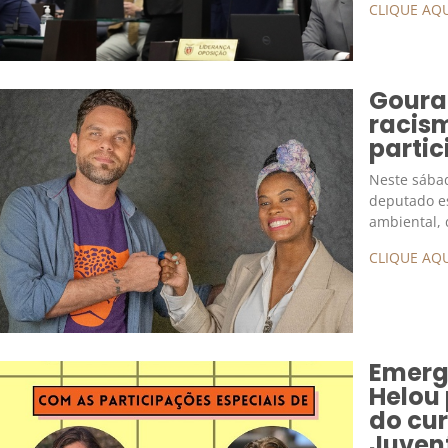
CLIQUE AQU
Goura
racism
partic
Neste sábad
deputado e
ambiental, 
CLIQUE AQU
Emerg
Helou
do cu
Juven