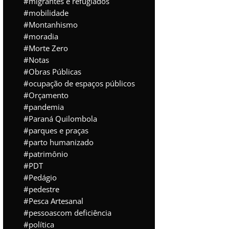
migrantes e refugiados
mobilidade
Montanhismo
moradia
Morte Zero
Notas
Obras Públicas
ocupação de espaços públicos
Orçamento
pandemia
Paraná Quilombola
parques e praças
parto humanizado
patrimônio
PDT
Pedágio
pedestre
Pesca Artesanal
pessoascom deficiência
política