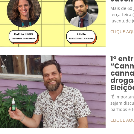
Mais de 60 
terça-feira
Juventude (
CLIQUE AQU
1º ent
“Canna
cannab
droga
Eleiçõ
“É importan
sejam discu
partidos e 
CLIQUE AQU