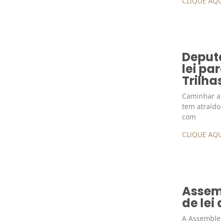
CLIQUE AQU
Deput
lei pa
Trilha
Caminhar ao
tem atraído
com
CLIQUE AQU
Assemb
de lei
A Assemblei