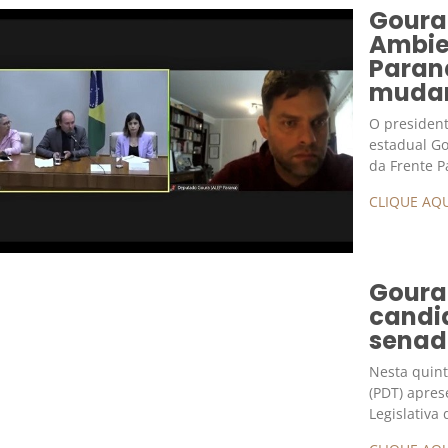
Goura
Ambie
Paran
mudan
O president
estadual Go
da Frente 
CLIQUE AQU
Goura
candi
senado
Nesta quint
(PDT) apre
Legislativa