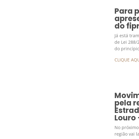
Para 
aprese
do fip
Já está tra
de Lei 288/
do princípi
CLIQUE AQU
Movim
pela 
Estra
Louro
No próximo
região vai 