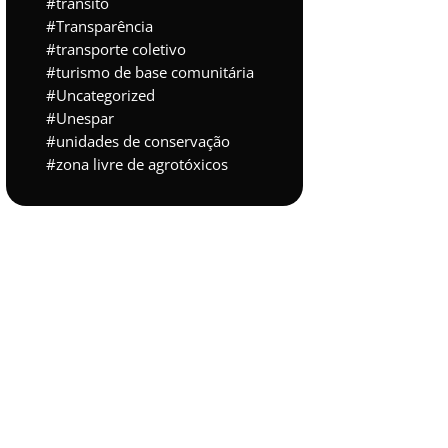
trânsito
Transparência
transporte coletivo
turismo de base comunitária
Uncategorized
Unespar
unidades de conservação
zona livre de agrotóxicos