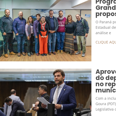
Progr
Grand
propos
O Paraná po
Estadual de
análise e
CLIQUE AQU
Aprov
do de
no rep
munic
Com a incl
Goura (PDT
Legislativa