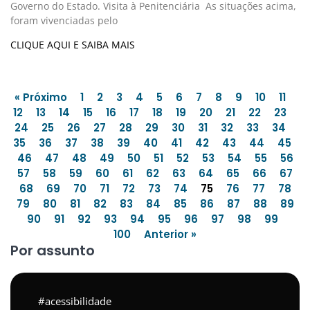
Governo do Estado. Visita à Penitenciária As situações acima,
foram vivenciadas pelo
CLIQUE AQUI E SAIBA MAIS
« Próximo
1
2
3
4
5
6
7
8
9
10
11
12
13
14
15
16
17
18
19
20
21
22
23
24
25
26
27
28
29
30
31
32
33
34
35
36
37
38
39
40
41
42
43
44
45
46
47
48
49
50
51
52
53
54
55
56
57
58
59
60
61
62
63
64
65
66
67
68
69
70
71
72
73
74
75
76
77
78
79
80
81
82
83
84
85
86
87
88
89
90
91
92
93
94
95
96
97
98
99
100
Anterior »
Por assunto
acessibilidade