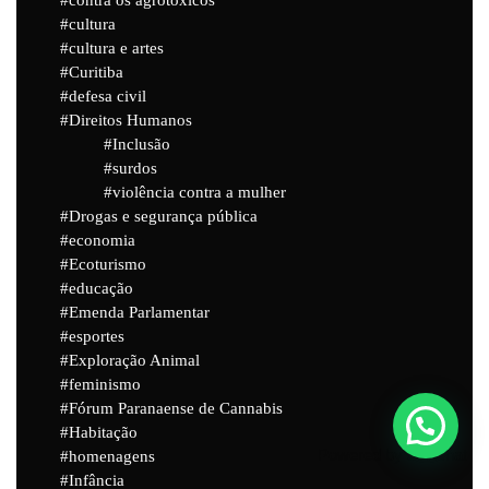
cultura
cultura e artes
Curitiba
defesa civil
Direitos Humanos
Inclusão
surdos
violência contra a mulher
Drogas e segurança pública
economia
Ecoturismo
educação
Emenda Parlamentar
esportes
Exploração Animal
feminismo
Fórum Paranaense de Cannabis
Habitação
Powered by
Joinchat
homenagens
Infância