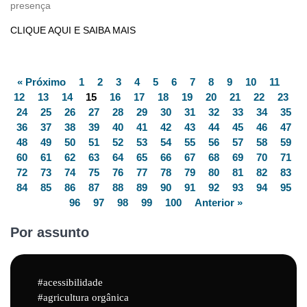
presença
CLIQUE AQUI E SAIBA MAIS
« Próximo
1
2
3
4
5
6
7
8
9
10
11
12
13
14
15
16
17
18
19
20
21
22
23
24
25
26
27
28
29
30
31
32
33
34
35
36
37
38
39
40
41
42
43
44
45
46
47
48
49
50
51
52
53
54
55
56
57
58
59
60
61
62
63
64
65
66
67
68
69
70
71
72
73
74
75
76
77
78
79
80
81
82
83
84
85
86
87
88
89
90
91
92
93
94
95
96
97
98
99
100
Anterior »
Por assunto
acessibilidade
agricultura orgânica