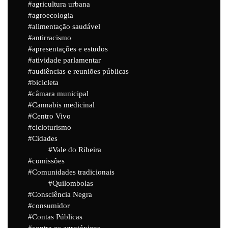
agricultura urbana
agroecologia
alimentação saudável
antirracismo
apresentações e estudos
atividade parlamentar
audiências e reuniões públicas
bicicleta
câmara municipal
Cannabis medicinal
Centro Vivo
cicloturismo
Cidades
Vale do Ribeira
comissões
Comunidades tradicionais
Quilombolas
Consciência Negra
consumidor
Contas Públicas
contra os agrotóxicos