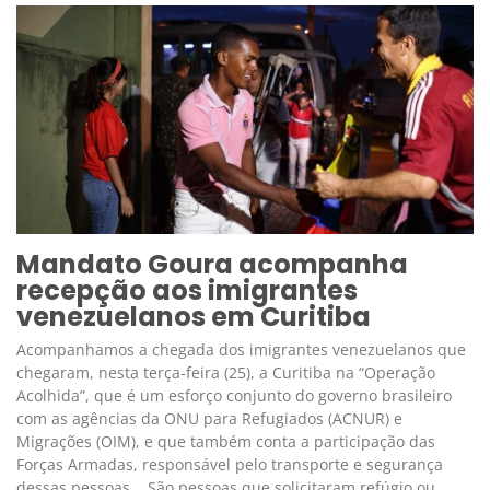
Mandato Goura acompanha
recepção aos imigrantes
venezuelanos em Curitiba
Acompanhamos a chegada dos imigrantes venezuelanos que
chegaram, nesta terça-feira (25), a Curitiba na “Operação
Acolhida”, que é um esforço conjunto do governo brasileiro
com as agências da ONU para Refugiados (ACNUR) e
Migrações (OIM), e que também conta a participação das
Forças Armadas, responsável pelo transporte e segurança
dessas pessoas. São pessoas que solicitaram refúgio ou