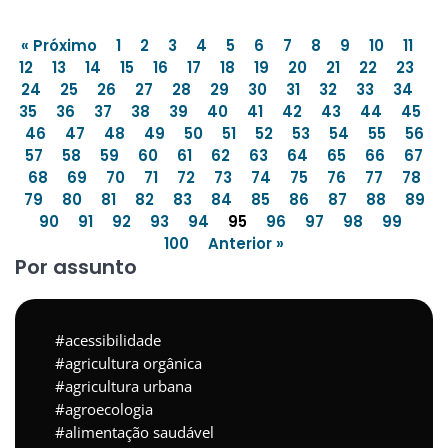
« Próximo
1
2
3
4
5
6
7
8
9
10
11
12
13
14
15
16
17
18
19
20
21
22
23
24
25
26
27
28
29
30
31
32
33
34
35
36
37
38
39
40
41
42
43
44
45
46
47
48
49
50
51
52
53
54
55
56
57
58
59
60
61
62
63
64
65
66
67
68
69
70
71
72
73
74
75
76
77
78
79
80
81
82
83
84
85
86
87
88
89
90
91
92
93
94
95
96
97
98
99
100
Anterior »
Por assunto
acessibilidade
agricultura orgânica
agricultura urbana
agroecologia
alimentação saudável