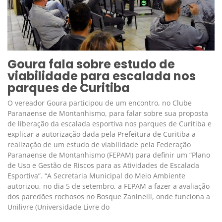
Goura fala sobre estudo de
viabilidade para escalada nos
parques de Curitiba
O vereador Goura participou de um encontro, no Clube
Paranaense de Montanhismo, para falar sobre sua proposta
de liberação da escalada esportiva nos parques de Curitiba e
explicar a autorização dada pela Prefeitura de Curitiba a
realização de um estudo de viabilidade pela Federação
Paranaense de Montanhismo (FEPAM) para definir um “Plano
de Uso e Gestão de Riscos para as Atividades de Escalada
Esportiva”. “A Secretaria Municipal do Meio Ambiente
autorizou, no dia 5 de setembro, a FEPAM a fazer a avaliação
dos paredões rochosos no Bosque Zaninelli, onde funciona a
Unilivre (Universidade Livre do