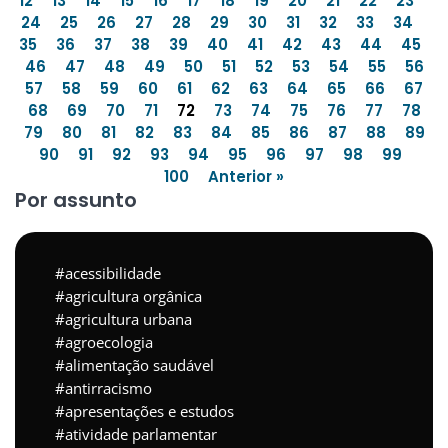
12
13
14
15
16
17
18
19
20
21
22
23
24
25
26
27
28
29
30
31
32
33
34
35
36
37
38
39
40
41
42
43
44
45
46
47
48
49
50
51
52
53
54
55
56
57
58
59
60
61
62
63
64
65
66
67
68
69
70
71
72
73
74
75
76
77
78
79
80
81
82
83
84
85
86
87
88
89
90
91
92
93
94
95
96
97
98
99
100
Anterior »
Por assunto
acessibilidade
agricultura orgânica
agricultura urbana
agroecologia
alimentação saudável
antirracismo
apresentações e estudos
atividade parlamentar