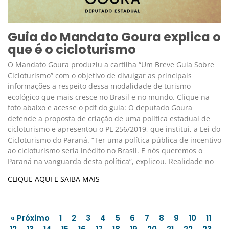
Guia do Mandato Goura explica o
que é o cicloturismo
O Mandato Goura produziu a cartilha “Um Breve Guia Sobre
Cicloturismo” com o objetivo de divulgar as principais
informações a respeito dessa modalidade de turismo
ecológico que mais cresce no Brasil e no mundo. Clique na
foto abaixo e acesse o pdf do guia: O deputado Goura
defende a proposta de criação de uma política estadual de
cicloturismo e apresentou o PL 256/2019, que institui, a Lei do
Cicloturismo do Paraná. “Ter uma política pública de incentivo
ao cicloturismo seria inédito no Brasil. E nós queremos o
Paraná na vanguarda desta política”, explicou. Realidade no
CLIQUE AQUI E SAIBA MAIS
« Próximo
1
2
3
4
5
6
7
8
9
10
11