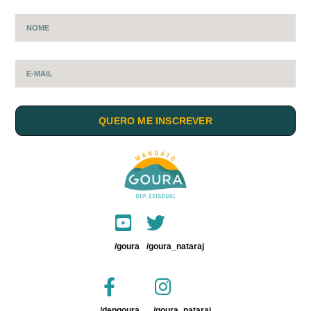
QUERO ME INSCREVER
/goura
/goura_nataraj
/depgoura
/goura_nataraj