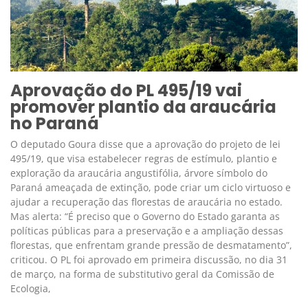
Aprovação do PL 495/19 vai
promover plantio da araucária
no Paraná
O deputado Goura disse que a aprovação do projeto de lei
495/19, que visa estabelecer regras de estímulo, plantio e
exploração da araucária angustifólia, árvore símbolo do
Paraná ameaçada de extinção, pode criar um ciclo virtuoso e
ajudar a recuperação das florestas de araucária no estado.
Mas alerta: “É preciso que o Governo do Estado garanta as
políticas públicas para a preservação e a ampliação dessas
florestas, que enfrentam grande pressão de desmatamento”,
criticou. O PL foi aprovado em primeira discussão, no dia 31
de março, na forma de substitutivo geral da Comissão de
Ecologia,