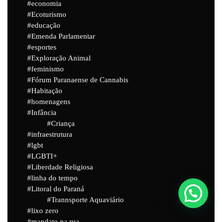
economia
Ecoturismo
educação
Emenda Parlamentar
esportes
Exploração Animal
feminismo
Fórum Paranaense de Cannabis
Habitação
homenagens
Infância
Criança
infraestrutura
lgbt
LGBTI+
Liberdade Religiosa
linha do tempo
Litoral do Paraná
Trannsporte Aquaviário
Powered by
Joinchat
lixo zero
mandato na rua