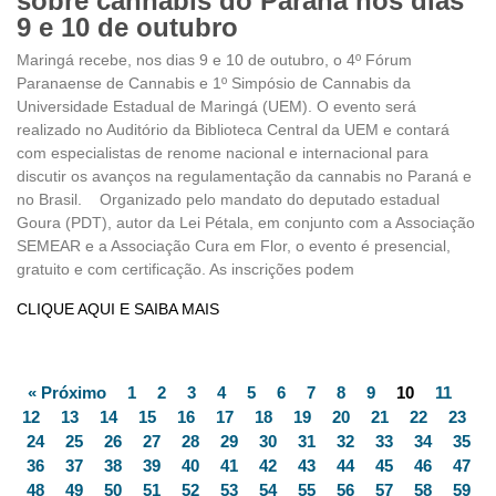
sobre cannabis do Paraná nos dias
9 e 10 de outubro
Maringá recebe, nos dias 9 e 10 de outubro, o 4º Fórum
Paranaense de Cannabis e 1º Simpósio de Cannabis da
Universidade Estadual de Maringá (UEM). O evento será
realizado no Auditório da Biblioteca Central da UEM e contará
com especialistas de renome nacional e internacional para
discutir os avanços na regulamentação da cannabis no Paraná e
no Brasil. Organizado pelo mandato do deputado estadual
Goura (PDT), autor da Lei Pétala, em conjunto com a Associação
SEMEAR e a Associação Cura em Flor, o evento é presencial,
gratuito e com certificação. As inscrições podem
CLIQUE AQUI E SAIBA MAIS
« Próximo
1
2
3
4
5
6
7
8
9
10
11
12
13
14
15
16
17
18
19
20
21
22
23
24
25
26
27
28
29
30
31
32
33
34
35
36
37
38
39
40
41
42
43
44
45
46
47
48
49
50
51
52
53
54
55
56
57
58
59