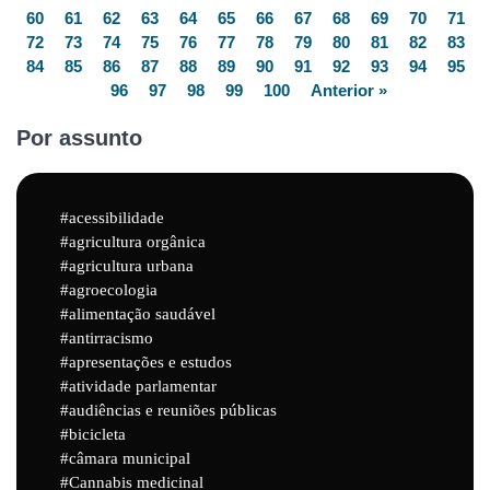
60
61
62
63
64
65
66
67
68
69
70
71
72
73
74
75
76
77
78
79
80
81
82
83
84
85
86
87
88
89
90
91
92
93
94
95
96
97
98
99
100
Anterior »
Por assunto
acessibilidade
agricultura orgânica
agricultura urbana
agroecologia
alimentação saudável
antirracismo
apresentações e estudos
atividade parlamentar
audiências e reuniões públicas
bicicleta
câmara municipal
Cannabis medicinal