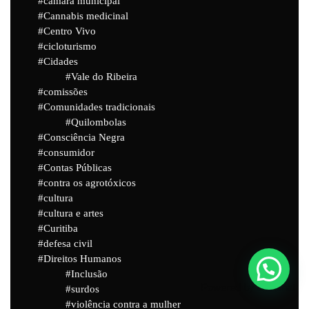
câmara municipal
Cannabis medicinal
Centro Vivo
cicloturismo
Cidades
Vale do Ribeira
comissões
Comunidades tradicionais
Quilombolas
Consciência Negra
consumidor
Contas Públicas
contra os agrotóxicos
cultura
cultura e artes
Curitiba
defesa civil
Direitos Humanos
Inclusão
Powered by
Joinchat
surdos
violência contra a mulher