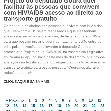
Projeto do deputado Goura quer
facilitar às pessoas que convivem
com HIV/AIDS acesso ao direito ao
transporte gratuito
Garantir que os direitos das pessoas que vivem com HIV e das
que vivem com AIDS sejam respeitados e que elas tenham
acesso aos serviços de prevenção, de testagem para o HIV e
para que possam iniciar e aderir ao tratamento estão entre as
principais motivações que levaram o deputado Goura a
protocolar o Projeto de Lei 945/2019, na Assembleia Legislativa
do Paraná (Alep), no início deste mês de dezembro, que propõe
alterações na legislação que diz respeito ao direito ao acesso ao
transporte gratuito para essas pessoas. “Queremos alterar a
redação da Lei nº
CLIQUE AQUI E SAIBA MAIS
« Próximo
1
2
3
4
5
6
7
8
9
10
11
12
13
14
15
16
17
18
19
20
21
22
23