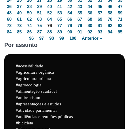
24
25
26
27
28
29
30
31
32
33
34
35
36
37
38
39
40
41
42
43
44
45
46
47
48
49
50
51
52
53
54
55
56
57
58
59
60
61
62
63
64
65
66
67
68
69
70
71
72
73
74
75
76
77
78
79
80
81
82
83
84
85
86
87
88
89
90
91
92
93
94
95
96
97
98
99
100
Anterior »
Por assunto
acessibilidade
agricultura orgânica
agricultura urbana
agroecologia
alimentação saudável
antirracismo
apresentações e estudos
atividade parlamentar
audiências e reuniões públicas
bicicleta