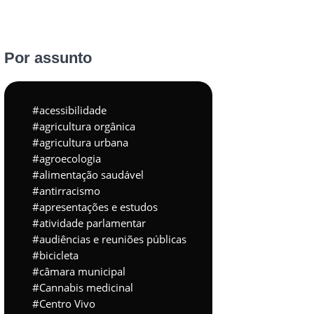
Por assunto
acessibilidade
agricultura orgânica
agricultura urbana
agroecologia
alimentação saudável
antirracismo
apresentações e estudos
atividade parlamentar
audiências e reuniões públicas
bicicleta
câmara municipal
Cannabis medicinal
Centro Vivo