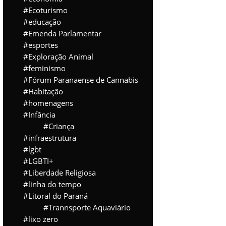
Ecoturismo
educação
Emenda Parlamentar
esportes
Exploração Animal
feminismo
Fórum Paranaense de Cannabis
Habitação
homenagens
Infância
Criança
infraestrutura
lgbt
LGBTI+
Liberdade Religiosa
linha do tempo
Litoral do Paraná
Trannsporte Aquaviário
lixo zero