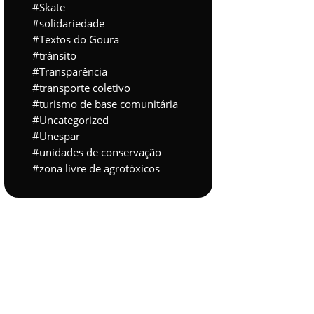
Skate
solidariedade
Textos do Goura
trânsito
Transparência
transporte coletivo
turismo de base comunitária
Uncategorized
Unespar
unidades de conservação
zona livre de agrotóxicos