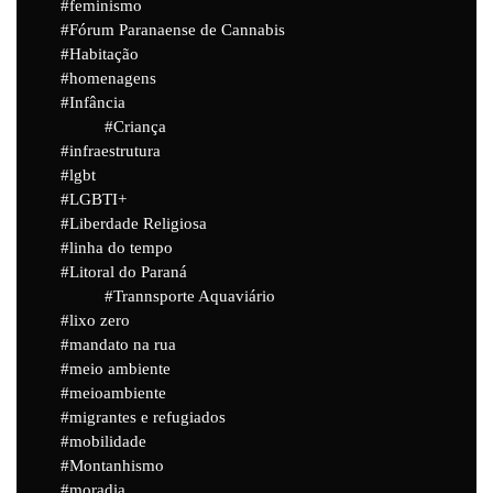
feminismo
Fórum Paranaense de Cannabis
Habitação
homenagens
Infância
Criança
infraestrutura
lgbt
LGBTI+
Liberdade Religiosa
linha do tempo
Litoral do Paraná
Trannsporte Aquaviário
lixo zero
mandato na rua
meio ambiente
meioambiente
migrantes e refugiados
mobilidade
Montanhismo
moradia