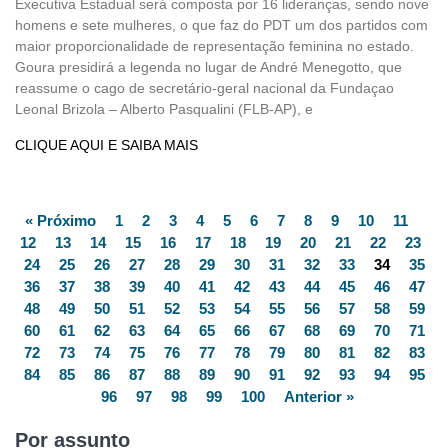
Executiva Estadual será composta por 16 lideranças, sendo nove
homens e sete mulheres, o que faz do PDT um dos partidos com
maior proporcionalidade de representação feminina no estado.
Goura presidirá a legenda no lugar de André Menegotto, que
reassume o cago de secretário-geral nacional da Fundaçao
Leonal Brizola – Alberto Pasqualini (FLB-AP), e
CLIQUE AQUI E SAIBA MAIS
« Próximo
1
2
3
4
5
6
7
8
9
10
11
12
13
14
15
16
17
18
19
20
21
22
23
24
25
26
27
28
29
30
31
32
33
34
35
36
37
38
39
40
41
42
43
44
45
46
47
48
49
50
51
52
53
54
55
56
57
58
59
60
61
62
63
64
65
66
67
68
69
70
71
72
73
74
75
76
77
78
79
80
81
82
83
84
85
86
87
88
89
90
91
92
93
94
95
96
97
98
99
100
Anterior »
Por assunto