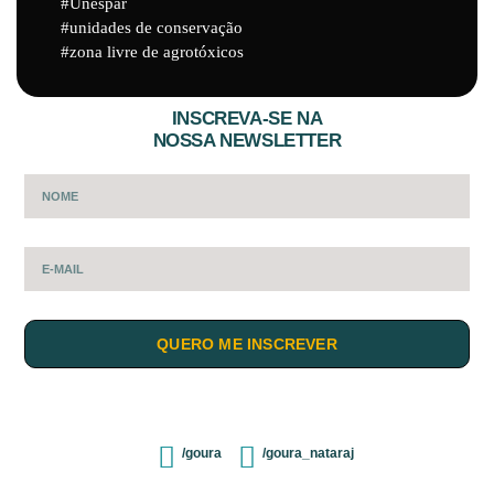
Unespar
unidades de conservação
zona livre de agrotóxicos
INSCREVA-SE NA
NOSSA NEWSLETTER
QUERO ME INSCREVER
/goura
/goura_nataraj