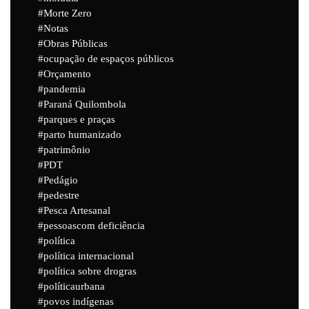
Morte Zero
Notas
Obras Públicas
ocupação de espaços públicos
Orçamento
pandemia
Paraná Quilombola
parques e praças
parto humanizado
patrimônio
PDT
Pedágio
pedestre
Pesca Artesanal
pessoascom deficiência
política
política internacional
política sobre drogras
políticaurbana
povos indígenas