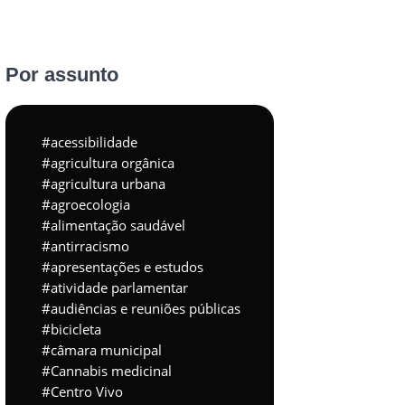
Por assunto
acessibilidade
agricultura orgânica
agricultura urbana
agroecologia
alimentação saudável
antirracismo
apresentações e estudos
atividade parlamentar
audiências e reuniões públicas
bicicleta
câmara municipal
Cannabis medicinal
Centro Vivo