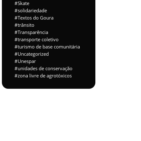
Skate
solidariedade
Textos do Goura
trânsito
Transparência
transporte coletivo
turismo de base comunitária
Uncategorized
Unespar
unidades de conservação
zona livre de agrotóxicos