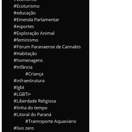
Ecoturismo
educação
Emenda Parlamentar
esportes
Exploração Animal
feminismo
Fórum Paranaense de Cannabis
Habitação
homenagens
Infância
Criança
infraestrutura
lgbt
LGBTI+
Liberdade Religiosa
linha do tempo
Litoral do Paraná
Trannsporte Aquaviário
lixo zero