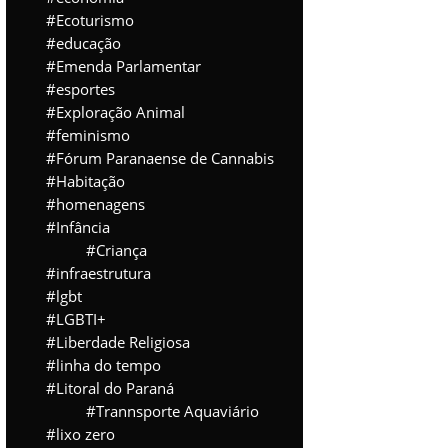
Ecoturismo
educação
Emenda Parlamentar
esportes
Exploração Animal
feminismo
Fórum Paranaense de Cannabis
Habitação
homenagens
Infância
Criança
infraestrutura
lgbt
LGBTI+
Liberdade Religiosa
linha do tempo
Litoral do Paraná
Trannsporte Aquaviário
lixo zero