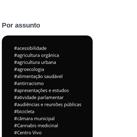
Por assunto
acessibilidade
agricultura orgânica
agricultura urbana
agroecologia
alimentação saudável
antirracismo
apresentações e estudos
atividade parlamentar
audiências e reuniões públicas
bicicleta
câmara municipal
Cannabis medicinal
Centro Vivo