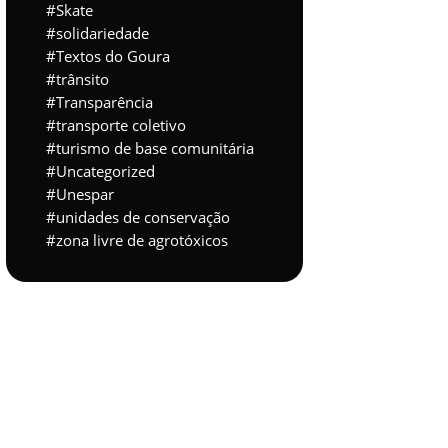
Skate
solidariedade
Textos do Goura
trânsito
Transparência
transporte coletivo
turismo de base comunitária
Uncategorized
Unespar
unidades de conservação
zona livre de agrotóxicos