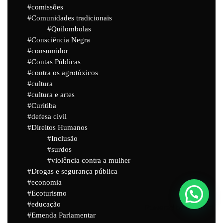
comissões
Comunidades tradicionais
Quilombolas
Consciência Negra
consumidor
Contas Públicas
contra os agrotóxicos
cultura
cultura e artes
Curitiba
defesa civil
Direitos Humanos
Inclusão
surdos
violência contra a mulher
Drogas e segurança pública
economia
Ecoturismo
educação
Powered by
Joinchat
Emenda Parlamentar