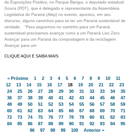
de Exposições Positivo, no Parque Barigui, o deputado estadual
Goura (PDT), que é delegado e representante da Assembleia
Legislativa do Paraná (Alep) no evento, apontou, em seu
discurso, alguns caminhos para se ter um Paraná sustentável de
verdade. “Para seguirmos no caminho para um Paraná
sustentável precisamos avançar rumo a um Paraná Lixo Zero.
Avançar para um Paraná da compostagem e da reciclagem.
Avançar para um
CLIQUE AQUI E SAIBA MAIS
« Próximo
1
2
3
4
5
6
7
8
9
10
11
12
13
14
15
16
17
18
19
20
21
22
23
24
25
26
27
28
29
30
31
32
33
34
35
36
37
38
39
40
41
42
43
44
45
46
47
48
49
50
51
52
53
54
55
56
57
58
59
60
61
62
63
64
65
66
67
68
69
70
71
72
73
74
75
76
77
78
79
80
81
82
83
84
85
86
87
88
89
90
91
92
93
94
95
96
97
98
99
100
Anterior »