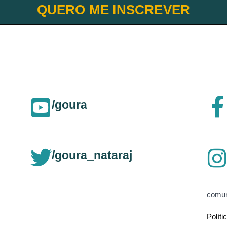
QUERO ME INSCREVER
/goura
/goura_nataraj
comun
Políti