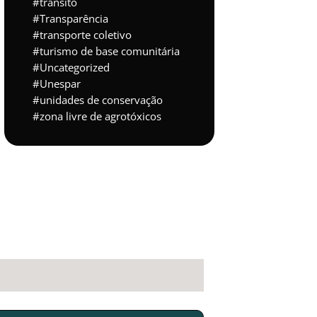
trânsito
Transparência
transporte coletivo
turismo de base comunitária
Uncategorized
Unespar
unidades de conservação
zona livre de agrotóxicos