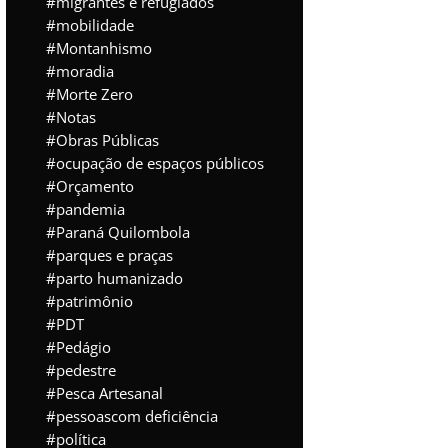
migrantes e refugiados
mobilidade
Montanhismo
moradia
Morte Zero
Notas
Obras Públicas
ocupação de espaços públicos
Orçamento
pandemia
Paraná Quilombola
parques e praças
parto humanizado
patrimônio
PDT
Pedágio
pedestre
Pesca Artesanal
pessoascom deficiência
política