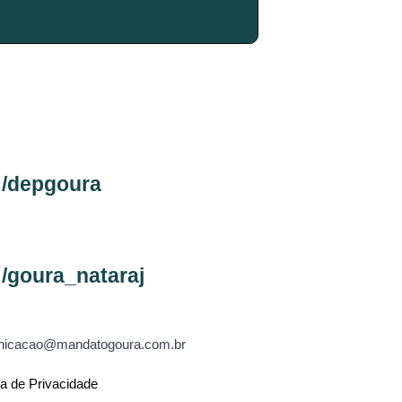
/depgoura
/goura_nataraj
icacao@mandatogoura.com.br
ca de Privacidade