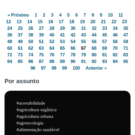
« Próximo
1
2
3
4
5
6
7
8
9
10
11
12
13
14
15
16
17
18
19
20
21
22
23
24
25
26
27
28
29
30
31
32
33
34
35
36
37
38
39
40
41
42
43
44
45
46
47
48
49
50
51
52
53
54
55
56
57
58
59
60
61
62
63
64
65
66
67
68
69
70
71
72
73
74
75
76
77
78
79
80
81
82
83
84
85
86
87
88
89
90
91
92
93
94
95
96
97
98
99
100
Anterior »
Por assunto
acessibilidade
agricultura orgânica
agricultura urbana
agroecologia
alimentação saudável