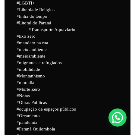
LGBTI+
Liberdade Religiosa
linha do tempo
Litoral do Paraná
Trannsporte Aquaviário
lixo zero
mandato na rua
meio ambiente
meioambiente
migrantes e refugiados
mobilidade
Montanhismo
moradia
Morte Zero
Notas
Obras Públicas
ocupação de espaços públicos
Orçamento
pandemia
Powered by
Joinchat
Paraná Quilombola