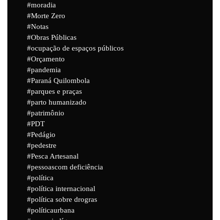
moradia
Morte Zero
Notas
Obras Públicas
ocupação de espaços públicos
Orçamento
pandemia
Paraná Quilombola
parques e praças
parto humanizado
patrimônio
PDT
Pedágio
pedestre
Pesca Artesanal
pessoascom deficiência
política
política internacional
política sobre drogras
políticaurbana