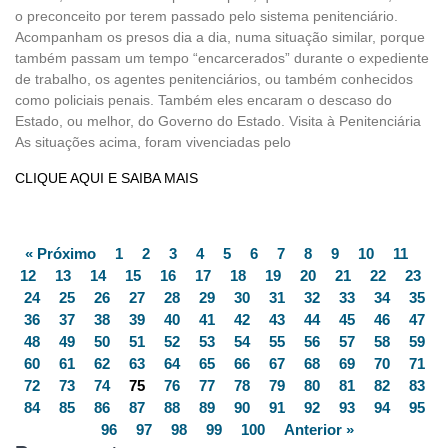
o preconceito por terem passado pelo sistema penitenciário.
Acompanham os presos dia a dia, numa situação similar, porque
também passam um tempo “encarcerados” durante o expediente
de trabalho, os agentes penitenciários, ou também conhecidos
como policiais penais. Também eles encaram o descaso do
Estado, ou melhor, do Governo do Estado. Visita à Penitenciária
As situações acima, foram vivenciadas pelo
CLIQUE AQUI E SAIBA MAIS
« Próximo
1
2
3
4
5
6
7
8
9
10
11
12
13
14
15
16
17
18
19
20
21
22
23
24
25
26
27
28
29
30
31
32
33
34
35
36
37
38
39
40
41
42
43
44
45
46
47
48
49
50
51
52
53
54
55
56
57
58
59
60
61
62
63
64
65
66
67
68
69
70
71
72
73
74
75
76
77
78
79
80
81
82
83
84
85
86
87
88
89
90
91
92
93
94
95
96
97
98
99
100
Anterior »