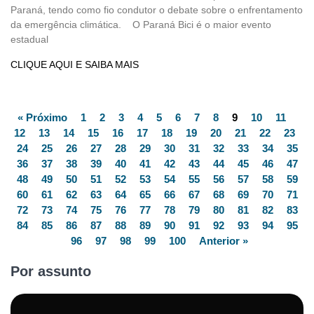
Paraná, tendo como fio condutor o debate sobre o enfrentamento
da emergência climática. O Paraná Bici é o maior evento
estadual
CLIQUE AQUI E SAIBA MAIS
« Próximo
1
2
3
4
5
6
7
8
9
10
11
12
13
14
15
16
17
18
19
20
21
22
23
24
25
26
27
28
29
30
31
32
33
34
35
36
37
38
39
40
41
42
43
44
45
46
47
48
49
50
51
52
53
54
55
56
57
58
59
60
61
62
63
64
65
66
67
68
69
70
71
72
73
74
75
76
77
78
79
80
81
82
83
84
85
86
87
88
89
90
91
92
93
94
95
96
97
98
99
100
Anterior »
Por assunto