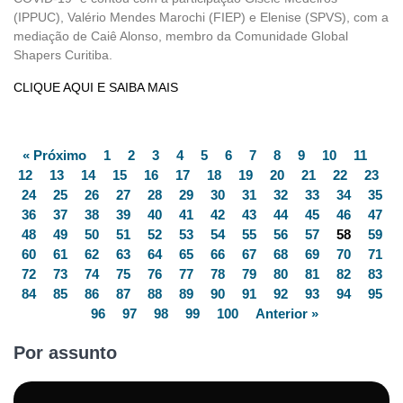
(IPPUC), Valério Mendes Marochi (FIEP) e Elenise (SPVS), com a
mediação de Caiê Alonso, membro da Comunidade Global
Shapers Curitiba.
CLIQUE AQUI E SAIBA MAIS
« Próximo
1
2
3
4
5
6
7
8
9
10
11
12
13
14
15
16
17
18
19
20
21
22
23
24
25
26
27
28
29
30
31
32
33
34
35
36
37
38
39
40
41
42
43
44
45
46
47
48
49
50
51
52
53
54
55
56
57
58
59
60
61
62
63
64
65
66
67
68
69
70
71
72
73
74
75
76
77
78
79
80
81
82
83
84
85
86
87
88
89
90
91
92
93
94
95
96
97
98
99
100
Anterior »
Por assunto