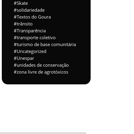
Skate
solidariedade
Textos do Goura
trânsito
Transparência
transporte coletivo
turismo de base comunitária
Uncategorized
Unespar
unidades de conservação
zona livre de agrotóxicos