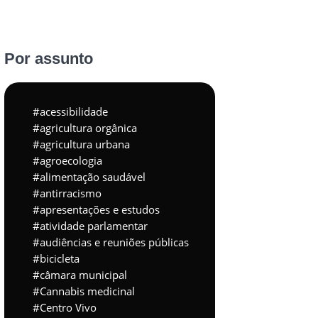
Por assunto
acessibilidade
agricultura orgânica
agricultura urbana
agroecologia
alimentação saudável
antirracismo
apresentações e estudos
atividade parlamentar
audiências e reuniões públicas
bicicleta
câmara municipal
Cannabis medicinal
Centro Vivo