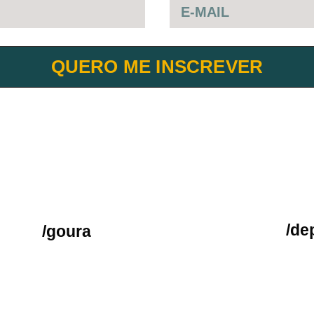
QUERO ME INSCREVER
/de
/goura