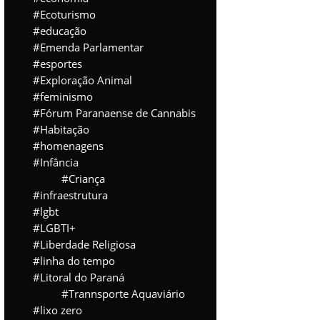
Ecoturismo
educação
Emenda Parlamentar
esportes
Exploração Animal
feminismo
Fórum Paranaense de Cannabis
Habitação
homenagens
Infância
Criança
infraestrutura
lgbt
LGBTI+
Liberdade Religiosa
linha do tempo
Litoral do Paraná
Trannsporte Aquaviário
lixo zero