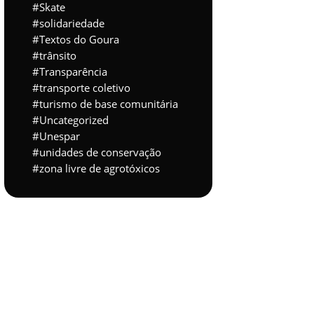
Skate
solidariedade
Textos do Goura
trânsito
Transparência
transporte coletivo
turismo de base comunitária
Uncategorized
Unespar
unidades de conservação
zona livre de agrotóxicos