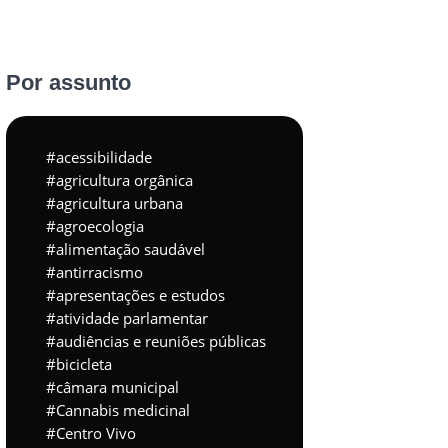
Por assunto
acessibilidade
agricultura orgânica
agricultura urbana
agroecologia
alimentação saudável
antirracismo
apresentações e estudos
atividade parlamentar
audiências e reuniões públicas
bicicleta
câmara municipal
Cannabis medicinal
Centro Vivo