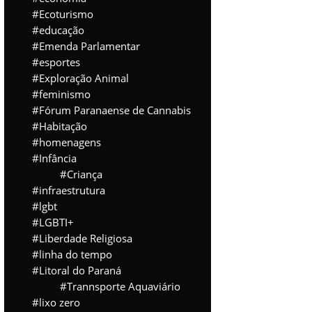
Ecoturismo
educação
Emenda Parlamentar
esportes
Exploração Animal
feminismo
Fórum Paranaense de Cannabis
Habitação
homenagens
Infância
Criança
infraestrutura
lgbt
LGBTI+
Liberdade Religiosa
linha do tempo
Litoral do Paraná
Trannsporte Aquaviário
lixo zero