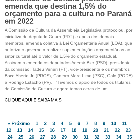
emenda que destina 1,5% do
orçamento para a cultura no Paraná
em 2022
A Comissão de Cultura da Assembleia Legislativa protocolou, por
iniciativa do deputado Goura (PDT) e apoio dos demais
membros, emenda coletiva à Lei Orçamentária Anual (LOA), que
autoriza o governo a realizar suplementações orçamentárias ao
setor cultural até o valor de 1,5% do orçamento estadual.
Assinam a emenda os deputados Ademir Bier (PSD), presidente
da comissão; Tadeu Veneri (PT), vice-presidente e os membros
Boca Aberta Jr. (PROS), Cantora Mara Lima (PSC), Galo (PODE)
e Rodrigo Estacho (PV). “Tivemos o apoio de todos os titulares
da Comissão de Cultura e agora temos cerca de um
CLIQUE AQUI E SAIBA MAIS
« Próximo
1
2
3
4
5
6
7
8
9
10
11
12
13
14
15
16
17
18
19
20
21
22
23
24
25
26
27
28
29
30
31
32
33
34
35