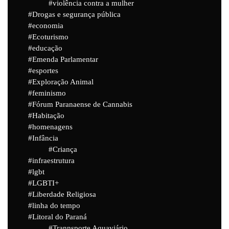
violência contra a mulher
Drogas e segurança pública
economia
Ecoturismo
educação
Emenda Parlamentar
esportes
Exploração Animal
feminismo
Fórum Paranaense de Cannabis
Habitação
homenagens
Infância
Criança
infraestrutura
lgbt
LGBTI+
Liberdade Religiosa
linha do tempo
Litoral do Paraná
Trannsporte Aquaviário