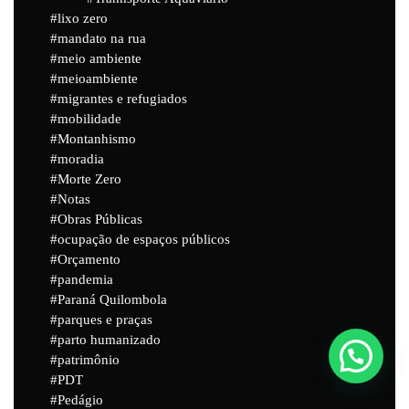
lixo zero
mandato na rua
meio ambiente
meioambiente
migrantes e refugiados
mobilidade
Montanhismo
moradia
Morte Zero
Notas
Obras Públicas
ocupação de espaços públicos
Orçamento
pandemia
Paraná Quilombola
parques e praças
parto humanizado
patrimônio
PDT
Powered by
Joinchat
Pedágio