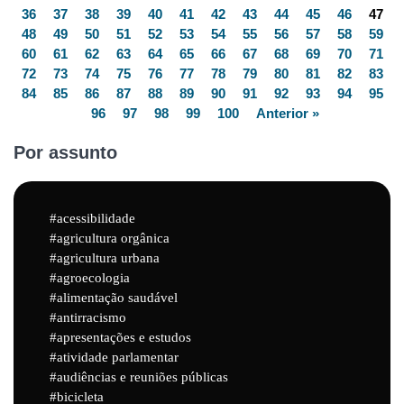
36
37
38
39
40
41
42
43
44
45
46
47
48
49
50
51
52
53
54
55
56
57
58
59
60
61
62
63
64
65
66
67
68
69
70
71
72
73
74
75
76
77
78
79
80
81
82
83
84
85
86
87
88
89
90
91
92
93
94
95
96
97
98
99
100
Anterior »
Por assunto
acessibilidade
agricultura orgânica
agricultura urbana
agroecologia
alimentação saudável
antirracismo
apresentações e estudos
atividade parlamentar
audiências e reuniões públicas
bicicleta