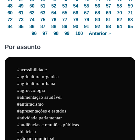
48
49
50
51
52
53
54
55
56
57
58
59
60
61
62
63
64
65
66
67
68
69
70
71
72
73
74
75
76
77
78
79
80
81
82
83
84
85
86
87
88
89
90
91
92
93
94
95
96
97
98
99
100
Anterior »
Por assunto
acessibilidade
agricultura orgânica
agricultura urbana
agroecologia
alimentação saudável
antirracismo
apresentações e estudos
atividade parlamentar
audiências e reuniões públicas
bicicleta
câmara municipal