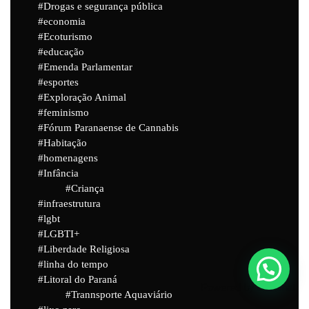
Drogas e segurança pública
economia
Ecoturismo
educação
Emenda Parlamentar
esportes
Exploração Animal
feminismo
Fórum Paranaense de Cannabis
Habitação
homenagens
Infância
Criança
infraestrutura
lgbt
LGBTI+
Liberdade Religiosa
linha do tempo
Litoral do Paraná
Powered by
Joinchat
Trannsporte Aquaviário