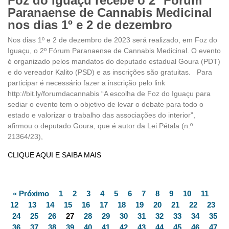
Foz do Iguaçu recebe o 2º Fórum
Paranaense de Cannabis Medicinal
nos dias 1º e 2 de dezembro
Nos dias 1º e 2 de dezembro de 2023 será realizado, em Foz do
Iguaçu, o 2º Fórum Paranaense de Cannabis Medicinal. O evento
é organizado pelos mandatos do deputado estadual Goura (PDT)
e do vereador Kalito (PSD) e as inscrições são gratuitas. Para
participar é necessário fazer a inscrição pelo link
http://bit.ly/forumdacannabis “A escolha de Foz do Iguaçu para
sediar o evento tem o objetivo de levar o debate para todo o
estado e valorizar o trabalho das associações do interior”,
afirmou o deputado Goura, que é autor da Lei Pétala (n.º
21364/23),
CLIQUE AQUI E SAIBA MAIS
« Próximo
1
2
3
4
5
6
7
8
9
10
11
12
13
14
15
16
17
18
19
20
21
22
23
24
25
26
27
28
29
30
31
32
33
34
35
36
37
38
39
40
41
42
43
44
45
46
47