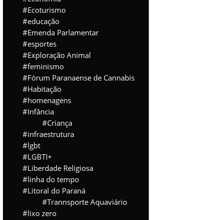
Ecoturismo
educação
Emenda Parlamentar
esportes
Exploração Animal
feminismo
Fórum Paranaense de Cannabis
Habitação
homenagens
Infância
Criança
infraestrutura
lgbt
LGBTI+
Liberdade Religiosa
linha do tempo
Litoral do Paraná
Trannsporte Aquaviário
lixo zero