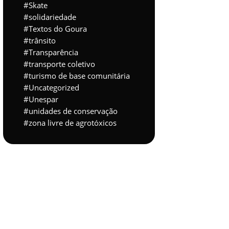
Skate
solidariedade
Textos do Goura
trânsito
Transparência
transporte coletivo
turismo de base comunitária
Uncategorized
Unespar
unidades de conservação
zona livre de agrotóxicos