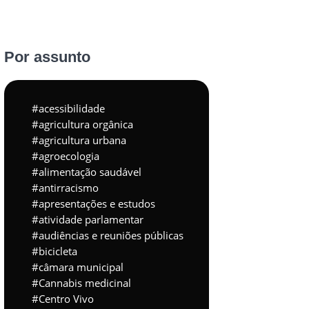
Por assunto
acessibilidade
agricultura orgânica
agricultura urbana
agroecologia
alimentação saudável
antirracismo
apresentações e estudos
atividade parlamentar
audiências e reuniões públicas
bicicleta
câmara municipal
Cannabis medicinal
Centro Vivo