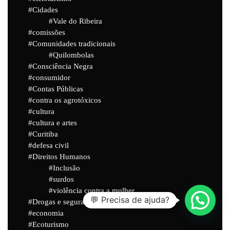
Cidades
Vale do Ribeira
comissões
Comunidades tradicionais
Quilombolas
Consciência Negra
consumidor
Contas Públicas
contra os agrotóxicos
cultura
cultura e artes
Curitiba
defesa civil
Direitos Humanos
Inclusão
surdos
violência contra a mulher
💬 Precisa de ajuda?
Drogas e segurança pública
economia
Ecoturismo