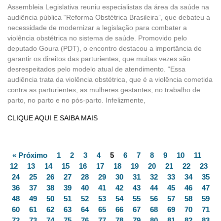
Assembleia Legislativa reuniu especialistas da área da saúde na
audiência pública “Reforma Obstétrica Brasileira”, que debateu a
necessidade de modernizar a legislação para combater a
violência obstétrica no sistema de saúde. Promovido pelo
deputado Goura (PDT), o encontro destacou a importância de
garantir os direitos das parturientes, que muitas vezes são
desrespeitados pelo modelo atual de atendimento. “Essa
audiência trata da violência obstétrica, que é a violência cometida
contra as parturientes, as mulheres gestantes, no trabalho de
parto, no parto e no pós-parto. Infelizmente,
CLIQUE AQUI E SAIBA MAIS
« Próximo
1
2
3
4
5
6
7
8
9
10
11
12
13
14
15
16
17
18
19
20
21
22
23
24
25
26
27
28
29
30
31
32
33
34
35
36
37
38
39
40
41
42
43
44
45
46
47
48
49
50
51
52
53
54
55
56
57
58
59
60
61
62
63
64
65
66
67
68
69
70
71
72
73
74
75
76
77
78
79
80
81
82
83