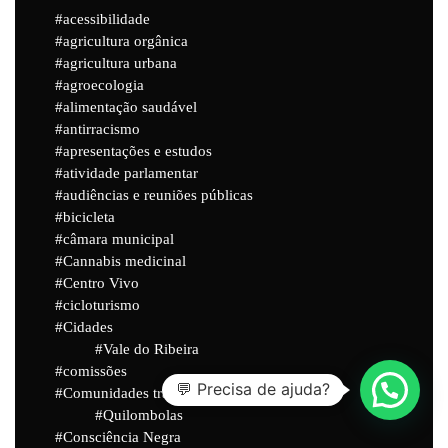
acessibilidade
agricultura orgânica
agricultura urbana
agroecologia
alimentação saudável
antirracismo
apresentações e estudos
atividade parlamentar
audiências e reuniões públicas
bicicleta
câmara municipal
Cannabis medicinal
Centro Vivo
cicloturismo
Cidades
Vale do Ribeira
comissões
💬 Precisa de ajuda?
Comunidades tradicionais
Quilombolas
Consciência Negra