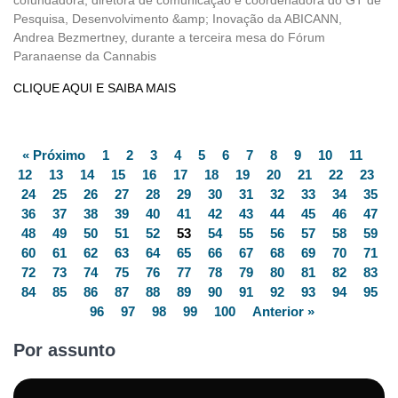
Pesquisa, Desenvolvimento &amp; Inovação da ABICANN,
Andrea Bezmertney, durante a terceira mesa do Fórum
Paranaense da Cannabis
CLIQUE AQUI E SAIBA MAIS
« Próximo
1
2
3
4
5
6
7
8
9
10
11
12
13
14
15
16
17
18
19
20
21
22
23
24
25
26
27
28
29
30
31
32
33
34
35
36
37
38
39
40
41
42
43
44
45
46
47
48
49
50
51
52
53
54
55
56
57
58
59
60
61
62
63
64
65
66
67
68
69
70
71
72
73
74
75
76
77
78
79
80
81
82
83
84
85
86
87
88
89
90
91
92
93
94
95
96
97
98
99
100
Anterior »
Por assunto