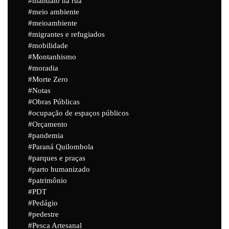
mandato na rua
meio ambiente
meioambiente
migrantes e refugiados
mobilidade
Montanhismo
moradia
Morte Zero
Notas
Obras Públicas
ocupação de espaços públicos
Orçamento
pandemia
Paraná Quilombola
parques e praças
parto humanizado
patrimônio
PDT
Pedágio
pedestre
Pesca Artesanal