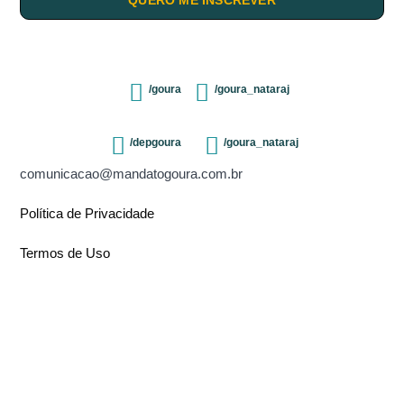
/goura
/goura_nataraj
/depgoura
/goura_nataraj
comunicacao@mandatogoura.com.br
Política de Privacidade
Termos de Uso