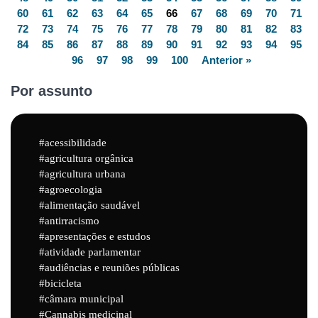
60
61
62
63
64
65
66
67
68
69
70
71
72
73
74
75
76
77
78
79
80
81
82
83
84
85
86
87
88
89
90
91
92
93
94
95
96
97
98
99
100
Anterior »
Por assunto
acessibilidade
agricultura orgânica
agricultura urbana
agroecologia
alimentação saudável
antirracismo
apresentações e estudos
atividade parlamentar
audiências e reuniões públicas
bicicleta
câmara municipal
Cannabis medicinal