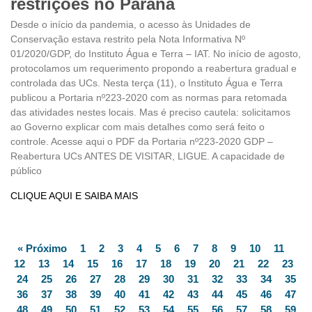
restrições no Paraná
Desde o início da pandemia, o acesso às Unidades de
Conservação estava restrito pela Nota Informativa Nº
01/2020/GDP, do Instituto Água e Terra – IAT. No início de agosto,
protocolamos um requerimento propondo a reabertura gradual e
controlada das UCs. Nesta terça (11), o Instituto Água e Terra
publicou a Portaria nº223-2020 com as normas para retomada
das atividades nestes locais. Mas é preciso cautela: solicitamos
ao Governo explicar com mais detalhes como será feito o
controle. Acesse aqui o PDF da Portaria nº223-2020 GDP –
Reabertura UCs ANTES DE VISITAR, LIGUE. A capacidade de
público
CLIQUE AQUI E SAIBA MAIS
« Próximo
1
2
3
4
5
6
7
8
9
10
11
12
13
14
15
16
17
18
19
20
21
22
23
24
25
26
27
28
29
30
31
32
33
34
35
36
37
38
39
40
41
42
43
44
45
46
47
48
49
50
51
52
53
54
55
56
57
58
59