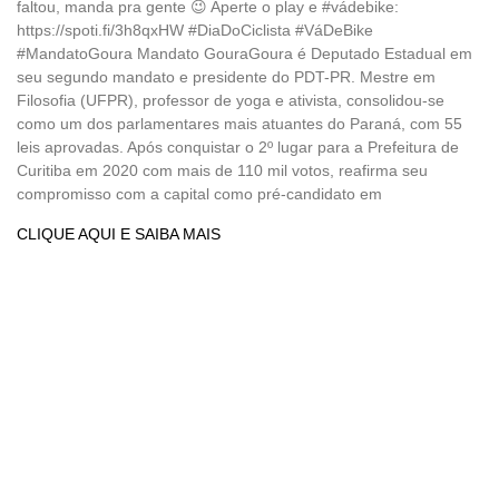
faltou, manda pra gente 😉 Aperte o play e #vádebike:
https://spoti.fi/3h8qxHW #DiaDoCiclista #VáDeBike
#MandatoGoura Mandato GouraGoura é Deputado Estadual em
seu segundo mandato e presidente do PDT-PR. Mestre em
Filosofia (UFPR), professor de yoga e ativista, consolidou-se
como um dos parlamentares mais atuantes do Paraná, com 55
leis aprovadas. Após conquistar o 2º lugar para a Prefeitura de
Curitiba em 2020 com mais de 110 mil votos, reafirma seu
compromisso com a capital como pré-candidato em
CLIQUE AQUI E SAIBA MAIS