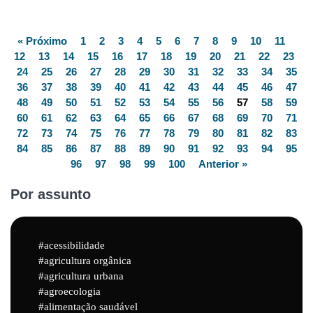
« Próximo
1
2
3
4
5
6
7
8
9
10
11
12
13
14
15
16
17
18
19
20
21
22
23
24
25
26
27
28
29
30
31
32
33
34
35
36
37
38
39
40
41
42
43
44
45
46
47
48
49
50
51
52
53
54
55
56
57
58
59
60
61
62
63
64
65
66
67
68
69
70
71
72
73
74
75
76
77
78
79
80
81
82
83
84
85
86
87
88
89
90
91
92
93
94
95
96
97
98
99
100
Anterior »
Por assunto
acessibilidade
agricultura orgânica
agricultura urbana
agroecologia
alimentação saudável