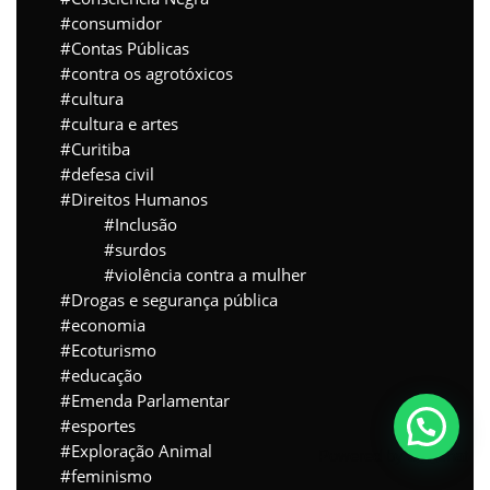
consumidor
Contas Públicas
contra os agrotóxicos
cultura
cultura e artes
Curitiba
defesa civil
Direitos Humanos
Inclusão
surdos
violência contra a mulher
Drogas e segurança pública
economia
Ecoturismo
educação
Emenda Parlamentar
esportes
Exploração Animal
Powered by
Joinchat
feminismo