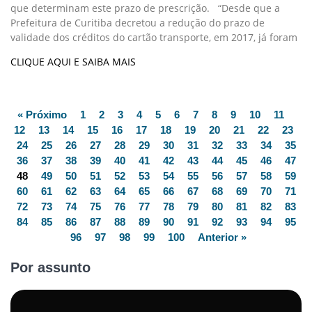
que determinam este prazo de prescrição. “Desde que a
Prefeitura de Curitiba decretou a redução do prazo de
validade dos créditos do cartão transporte, em 2017, já foram
CLIQUE AQUI E SAIBA MAIS
« Próximo
1
2
3
4
5
6
7
8
9
10
11
12
13
14
15
16
17
18
19
20
21
22
23
24
25
26
27
28
29
30
31
32
33
34
35
36
37
38
39
40
41
42
43
44
45
46
47
48
49
50
51
52
53
54
55
56
57
58
59
60
61
62
63
64
65
66
67
68
69
70
71
72
73
74
75
76
77
78
79
80
81
82
83
84
85
86
87
88
89
90
91
92
93
94
95
96
97
98
99
100
Anterior »
Por assunto