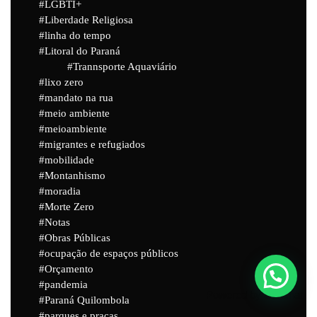
LGBTI+
Liberdade Religiosa
linha do tempo
Litoral do Paraná
Trannsporte Aquaviário
lixo zero
mandato na rua
meio ambiente
meioambiente
migrantes e refugiados
mobilidade
Montanhismo
moradia
Morte Zero
Notas
Obras Públicas
ocupação de espaços públicos
Orçamento
pandemia
Powered by
Joinchat
Paraná Quilombola
parques e praças