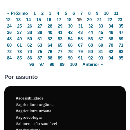
« Próximo
1
2
3
4
5
6
7
8
9
10
11
12
13
14
15
16
17
18
19
20
21
22
23
24
25
26
27
28
29
30
31
32
33
34
35
36
37
38
39
40
41
42
43
44
45
46
47
48
49
50
51
52
53
54
55
56
57
58
59
60
61
62
63
64
65
66
67
68
69
70
71
72
73
74
75
76
77
78
79
80
81
82
83
84
85
86
87
88
89
90
91
92
93
94
95
96
97
98
99
100
Anterior »
Por assunto
acessibilidade
agricultura orgânica
agricultura urbana
agroecologia
alimentação saudável
antirracismo