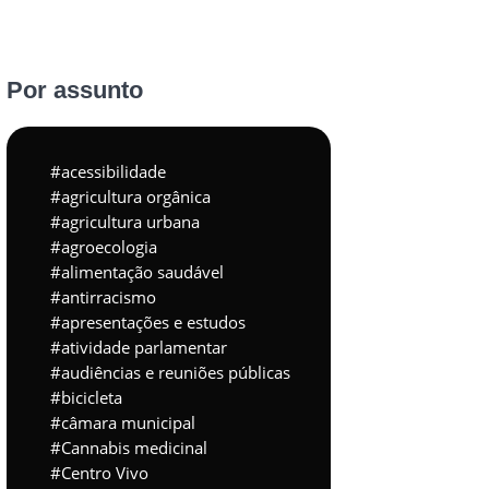
Por assunto
acessibilidade
agricultura orgânica
agricultura urbana
agroecologia
alimentação saudável
antirracismo
apresentações e estudos
atividade parlamentar
audiências e reuniões públicas
bicicleta
câmara municipal
Cannabis medicinal
Centro Vivo