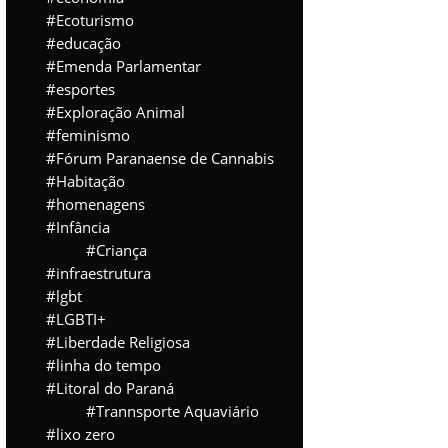
Ecoturismo
educação
Emenda Parlamentar
esportes
Exploração Animal
feminismo
Fórum Paranaense de Cannabis
Habitação
homenagens
Infância
Criança
infraestrutura
lgbt
LGBTI+
Liberdade Religiosa
linha do tempo
Litoral do Paraná
Trannsporte Aquaviário
lixo zero