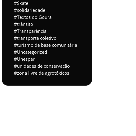
Skate
solidariedade
Textos do Goura
trânsito
Transparência
transporte coletivo
turismo de base comunitária
Uncategorized
Unespar
unidades de conservação
zona livre de agrotóxicos