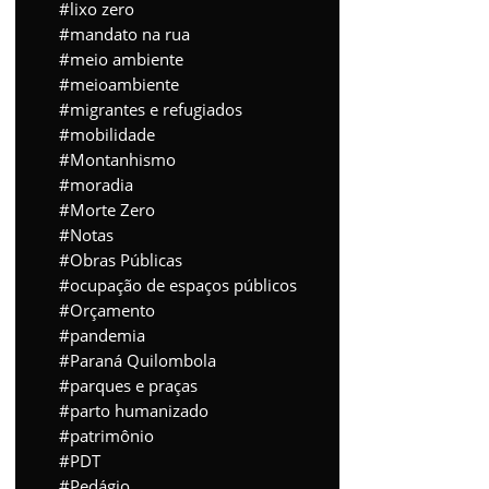
lixo zero
mandato na rua
meio ambiente
meioambiente
migrantes e refugiados
mobilidade
Montanhismo
moradia
Morte Zero
Notas
Obras Públicas
ocupação de espaços públicos
Orçamento
pandemia
Paraná Quilombola
parques e praças
parto humanizado
patrimônio
PDT
Pedágio