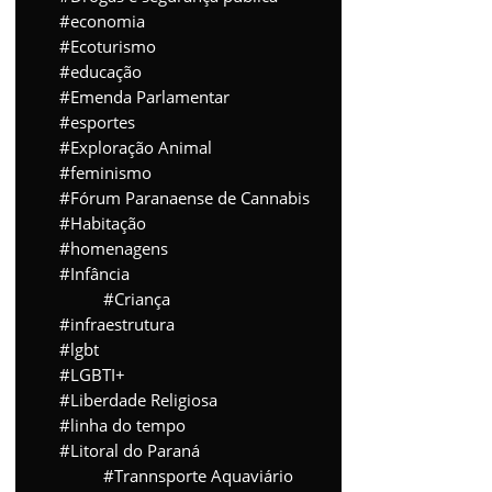
economia
Ecoturismo
educação
Emenda Parlamentar
esportes
Exploração Animal
feminismo
Fórum Paranaense de Cannabis
Habitação
homenagens
Infância
Criança
infraestrutura
lgbt
LGBTI+
Liberdade Religiosa
linha do tempo
Litoral do Paraná
Trannsporte Aquaviário