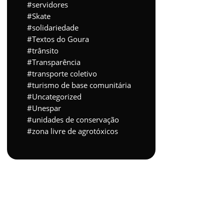
servidores
Skate
solidariedade
Textos do Goura
trânsito
Transparência
transporte coletivo
turismo de base comunitária
Uncategorized
Unespar
unidades de conservação
zona livre de agrotóxicos