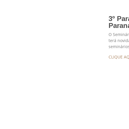
3º Par
Paran
O Seminári
terá novid
seminário
CLIQUE AQ