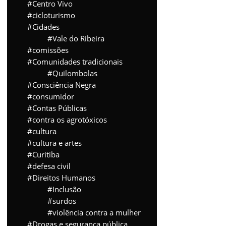
Centro Vivo
cicloturismo
Cidades
Vale do Ribeira
comissões
Comunidades tradicionais
Quilombolas
Consciência Negra
consumidor
Contas Públicas
contra os agrotóxicos
cultura
cultura e artes
Curitiba
defesa civil
Direitos Humanos
Inclusão
surdos
violência contra a mulher
Drogas e segurança pública