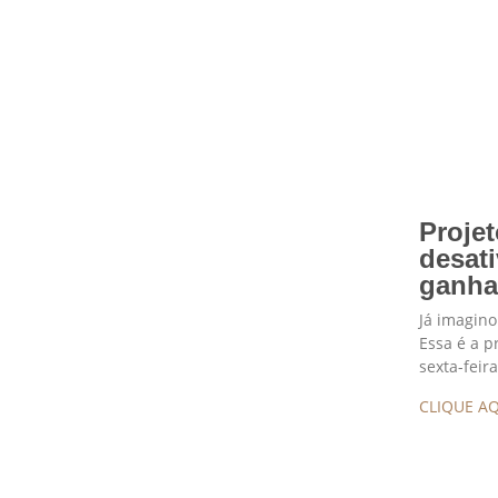
Projet
desati
ganha
Já imagino
Essa é a p
sexta-feira
CLIQUE AQ