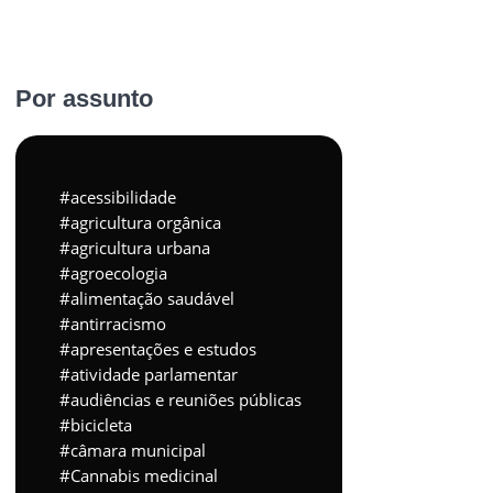
Por assunto
acessibilidade
agricultura orgânica
agricultura urbana
agroecologia
alimentação saudável
antirracismo
apresentações e estudos
atividade parlamentar
audiências e reuniões públicas
bicicleta
câmara municipal
Cannabis medicinal