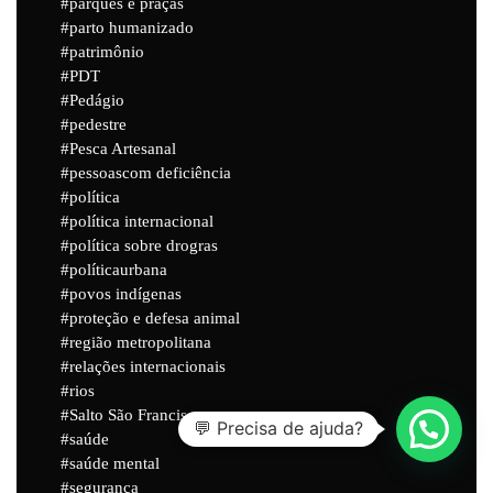
parques e praças
parto humanizado
patrimônio
PDT
Pedágio
pedestre
Pesca Artesanal
pessoascom deficiência
política
política internacional
política sobre drogras
políticaurbana
povos indígenas
proteção e defesa animal
região metropolitana
relações internacionais
rios
Salto São Francisco
💬 Precisa de ajuda?
saúde
saúde mental
segurança