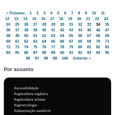
« Próximo
1
2
3
4
5
6
7
8
9
10
11
12
13
14
15
16
17
18
19
20
21
22
23
24
25
26
27
28
29
30
31
32
33
34
35
36
37
38
39
40
41
42
43
44
45
46
47
48
49
50
51
52
53
54
55
56
57
58
59
60
61
62
63
64
65
66
67
68
69
70
71
72
73
74
75
76
77
78
79
80
81
82
83
84
85
86
87
88
89
90
91
92
93
94
95
96
97
98
99
100
Anterior »
Por assunto
acessibilidade
agricultura orgânica
agricultura urbana
agroecologia
alimentação saudável