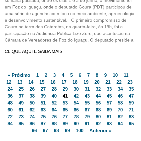
semana passada, entre os dias 1 e 3 de junho, o movimento foi
em Foz do Iguaçu, onde o deputado Goura (PDT) participou de
uma série de agendas com foco no meio ambiente, agroecologia
e desenvolvimento sustentável. O primeiro compromisso de
Goura na terra das Cataratas, na quarta-feira, às 19h, foi a
participação na Audiência Pública Lixo Zero, que aconteceu na
Câmara de Vereadores de Foz do Iguaçu. O deputado preside a
CLIQUE AQUI E SAIBA MAIS
« Próximo
1
2
3
4
5
6
7
8
9
10
11
12
13
14
15
16
17
18
19
20
21
22
23
24
25
26
27
28
29
30
31
32
33
34
35
36
37
38
39
40
41
42
43
44
45
46
47
48
49
50
51
52
53
54
55
56
57
58
59
60
61
62
63
64
65
66
67
68
69
70
71
72
73
74
75
76
77
78
79
80
81
82
83
84
85
86
87
88
89
90
91
92
93
94
95
96
97
98
99
100
Anterior »