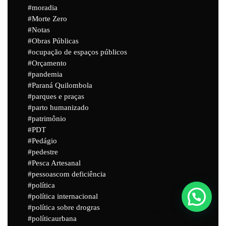
moradia
Morte Zero
Notas
Obras Públicas
ocupação de espaços públicos
Orçamento
pandemia
Paraná Quilombola
parques e praças
parto humanizado
patrimônio
PDT
Pedágio
pedestre
Pesca Artesanal
pessoascom deficiência
política
política internacional
política sobre drogras
Powered by
Joinchat
políticaurbana