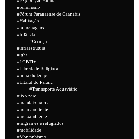
Exploração Animal
feminismo
Fórum Paranaense de Cannabis
Habitação
homenagens
Infância
Criança
infraestrutura
lgbt
LGBTI+
Liberdade Religiosa
linha do tempo
Litoral do Paraná
Trannsporte Aquaviário
lixo zero
mandato na rua
meio ambiente
meioambiente
migrantes e refugiados
mobilidade
Montanhismo