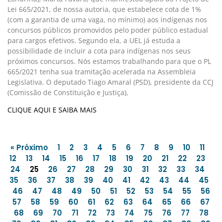
Lei 665/2021, de nossa autoria, que estabelece cota de 1%
(com a garantia de uma vaga, no mínimo) aos indígenas nos
concursos públicos promovidos pelo poder público estadual
para cargos efetivos. Segundo ela, a UEL já estuda a
possibilidade de incluir a cota para indígenas nos seus
próximos concursos. Nós estamos trabalhando para que o PL
665/2021 tenha sua tramitação acelerada na Assembleia
Legislativa. O deputado Tiago Amaral (PSD), presidente da CCJ
(Comissão de Constituição e Justiça),
CLIQUE AQUI E SAIBA MAIS
« Próximo
1
2
3
4
5
6
7
8
9
10
11
12
13
14
15
16
17
18
19
20
21
22
23
24
25
26
27
28
29
30
31
32
33
34
35
36
37
38
39
40
41
42
43
44
45
46
47
48
49
50
51
52
53
54
55
56
57
58
59
60
61
62
63
64
65
66
67
68
69
70
71
72
73
74
75
76
77
78