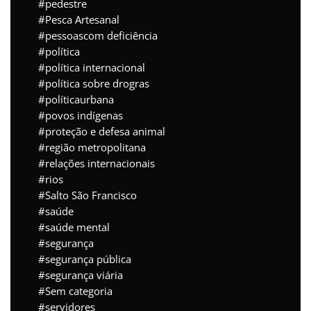
pedestre
Pesca Artesanal
pessoascom deficiência
política
política internacional
política sobre drogras
políticaurbana
povos indígenas
proteção e defesa animal
região metropolitana
relações internacionais
rios
Salto São Francisco
saúde
saúde mental
segurança
segurança pública
segurança viária
Sem categoria
servidores