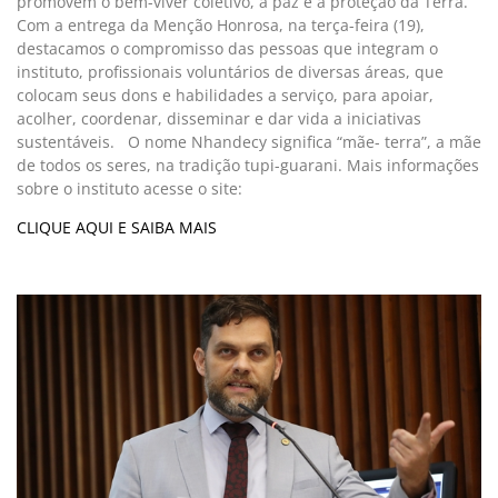
promovem o bem-viver coletivo, a paz e a proteção da Terra.
Com a entrega da Menção Honrosa, na terça-feira (19),
destacamos o compromisso das pessoas que integram o
instituto, profissionais voluntários de diversas áreas, que
colocam seus dons e habilidades a serviço, para apoiar,
acolher, coordenar, disseminar e dar vida a iniciativas
sustentáveis. O nome Nhandecy significa “mãe- terra”, a mãe
de todos os seres, na tradição tupi-guarani. Mais informações
sobre o instituto acesse o site:
CLIQUE AQUI E SAIBA MAIS