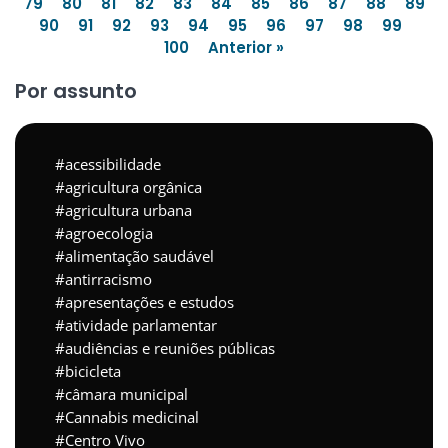
79
80
81
82
83
84
85
86
87
88
89
90
91
92
93
94
95
96
97
98
99
100
Anterior »
Por assunto
acessibilidade
agricultura orgânica
agricultura urbana
agroecologia
alimentação saudável
antirracismo
apresentações e estudos
atividade parlamentar
audiências e reuniões públicas
bicicleta
câmara municipal
Cannabis medicinal
Centro Vivo