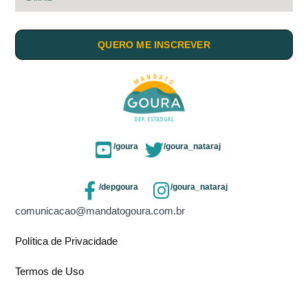
QUERO ME INSCREVER
/goura
/goura_nataraj
/depgoura
/goura_nataraj
comunicacao@mandatogoura.com.br
Política de Privacidade
Termos de Uso