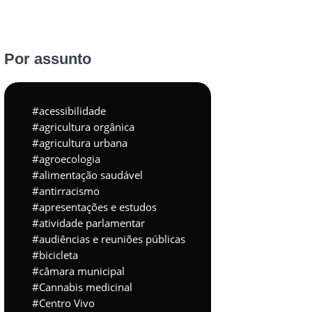
Por assunto
acessibilidade
agricultura orgânica
agricultura urbana
agroecologia
alimentação saudável
antirracismo
apresentações e estudos
atividade parlamentar
audiências e reuniões públicas
bicicleta
câmara municipal
Cannabis medicinal
Centro Vivo