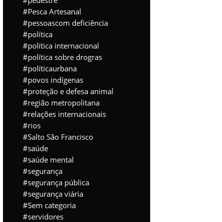
pedestre
Pesca Artesanal
pessoascom deficiência
política
política internacional
política sobre drogras
políticaurbana
povos indígenas
proteção e defesa animal
região metropolitana
relações internacionais
rios
Salto São Francisco
saúde
saúde mental
segurança
segurança pública
segurança viária
Sem categoria
servidores