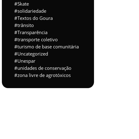
Skate
solidariedade
Textos do Goura
trânsito
Transparência
transporte coletivo
turismo de base comunitária
Uncategorized
Unespar
unidades de conservação
zona livre de agrotóxicos