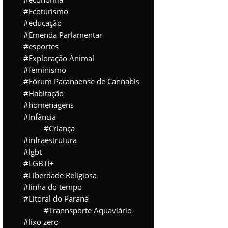
Ecoturismo
educação
Emenda Parlamentar
esportes
Exploração Animal
feminismo
Fórum Paranaense de Cannabis
Habitação
homenagens
Infância
Criança
infraestrutura
lgbt
LGBTI+
Liberdade Religiosa
linha do tempo
Litoral do Paraná
Trannsporte Aquaviário
lixo zero