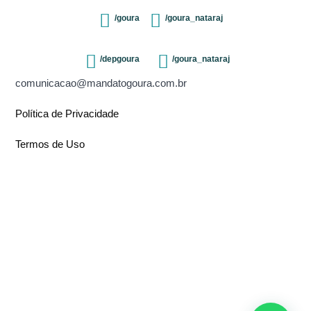
/goura
/goura_nataraj
/depgoura
/goura_nataraj
comunicacao@mandatogoura.com.br
Política de Privacidade
Termos de Uso