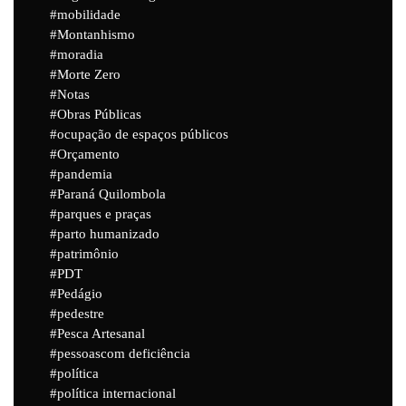
mobilidade
Montanhismo
moradia
Morte Zero
Notas
Obras Públicas
ocupação de espaços públicos
Orçamento
pandemia
Paraná Quilombola
parques e praças
parto humanizado
patrimônio
PDT
Pedágio
pedestre
Pesca Artesanal
pessoascom deficiência
política
política internacional