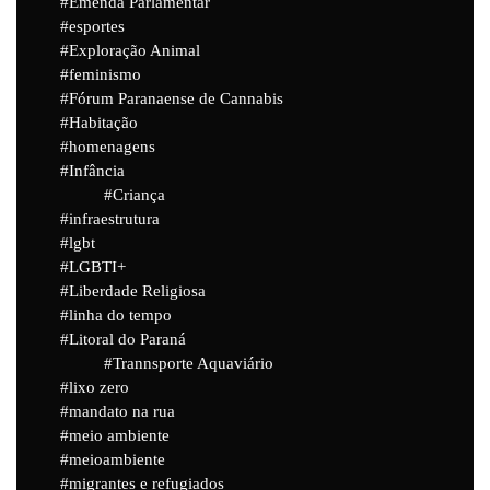
Emenda Parlamentar
esportes
Exploração Animal
feminismo
Fórum Paranaense de Cannabis
Habitação
homenagens
Infância
Criança
infraestrutura
lgbt
LGBTI+
Liberdade Religiosa
linha do tempo
Litoral do Paraná
Trannsporte Aquaviário
lixo zero
mandato na rua
meio ambiente
meioambiente
migrantes e refugiados