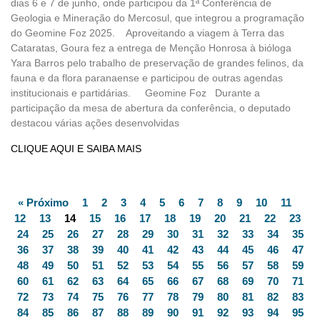
dias 6 e 7 de junho, onde participou da 1ª Conferência de
Geologia e Mineração do Mercosul, que integrou a programação
do Geomine Foz 2025. Aproveitando a viagem à Terra das
Cataratas, Goura fez a entrega de Menção Honrosa à bióloga
Yara Barros pelo trabalho de preservação de grandes felinos, da
fauna e da flora paranaense e participou de outras agendas
institucionais e partidárias. Geomine Foz Durante a
participação da mesa de abertura da conferência, o deputado
destacou várias ações desenvolvidas
CLIQUE AQUI E SAIBA MAIS
« Próximo
1
2
3
4
5
6
7
8
9
10
11
12
13
14
15
16
17
18
19
20
21
22
23
24
25
26
27
28
29
30
31
32
33
34
35
36
37
38
39
40
41
42
43
44
45
46
47
48
49
50
51
52
53
54
55
56
57
58
59
60
61
62
63
64
65
66
67
68
69
70
71
72
73
74
75
76
77
78
79
80
81
82
83
84
85
86
87
88
89
90
91
92
93
94
95