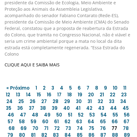
presidente da Comissão de Ecologia, Meio Ambiente e
Proteção aos Animais da Assembleia Legislativa,
acompanhado do senador Fabiano Contarato (Rede-ES),
presidente da Comissão de Meio Ambiente (CMA) do Senado
Federal, constatou que a proposta de reabertura da Estrada
do Colono, que tramita no Congresso Nacional, não é viável e
seria um crime ambiental porque a mata no local da dita
estrada está completamente regenerada. “Essa Estrada do
Colono
CLIQUE AQUI E SAIBA MAIS
« Próximo
1
2
3
4
5
6
7
8
9
10
11
12
13
14
15
16
17
18
19
20
21
22
23
24
25
26
27
28
29
30
31
32
33
34
35
36
37
38
39
40
41
42
43
44
45
46
47
48
49
50
51
52
53
54
55
56
57
58
59
60
61
62
63
64
65
66
67
68
69
70
71
72
73
74
75
76
77
78
79
80
81
82
83
84
85
86
87
88
89