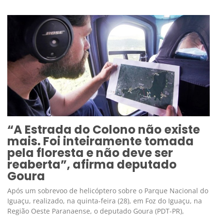
“A Estrada do Colono não existe
mais. Foi inteiramente tomada
pela floresta e não deve ser
reaberta”, afirma deputado
Goura
Após um sobrevoo de helicóptero sobre o Parque Nacional do
Iguaçu, realizado, na quinta-feira (28), em Foz do Iguaçu, na
Região Oeste Paranaense, o deputado Goura (PDT-PR),