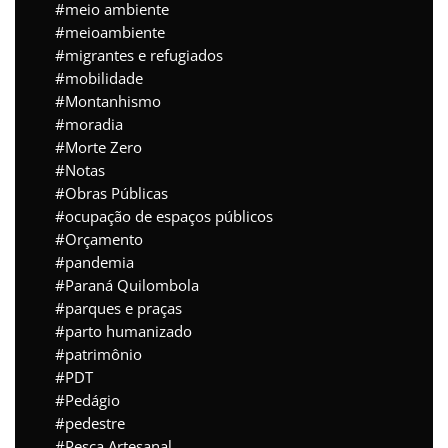
meio ambiente
meioambiente
migrantes e refugiados
mobilidade
Montanhismo
moradia
Morte Zero
Notas
Obras Públicas
ocupação de espaços públicos
Orçamento
pandemia
Paraná Quilombola
parques e praças
parto humanizado
patrimônio
PDT
Pedágio
pedestre
Pesca Artesanal