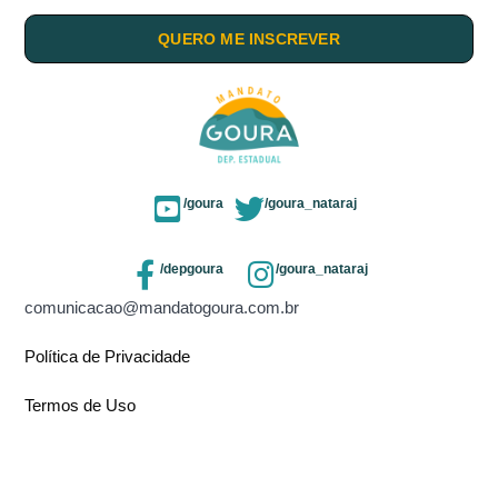
QUERO ME INSCREVER
/goura
/goura_nataraj
/depgoura
/goura_nataraj
comunicacao@mandatogoura.com.br
Política de Privacidade
Termos de Uso