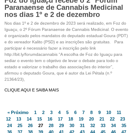
Foz do Iguaçu recebe o 2º Fórum
Paranaense de Cannabis Medicinal
nos dias 1º e 2 de dezembro
Nos dias 1º e 2 de dezembro de 2023 será realizado, em Foz do
Iguaçu, o 2º Fórum Paranaense de Cannabis Medicinal. O evento
é organizado pelos mandatos do deputado estadual Goura (PDT)
e do vereador Kalito (PSD) e as inscrições são gratuitas. Para
participar é necessário fazer a inscrição pelo link
http://bit.ly/forumdacannabis “A escolha de Foz do Iguaçu para
sediar o evento tem o objetivo de levar o debate para todo o
estado e valorizar o trabalho das associações do interior”,
afirmou o deputado Goura, que é autor da Lei Pétala (n.º
21364/23),
CLIQUE AQUI E SAIBA MAIS
« Próximo
1
2
3
4
5
6
7
8
9
10
11
12
13
14
15
16
17
18
19
20
21
22
23
24
25
26
27
28
29
30
31
32
33
34
35
36
37
38
39
40
41
42
43
44
45
46
47