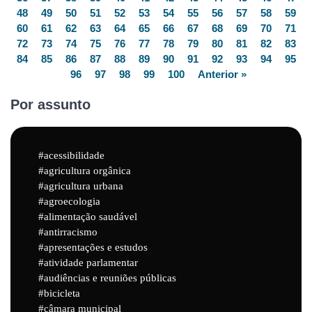
48
49
50
51
52
53
54
55
56
57
58
59
60
61
62
63
64
65
66
67
68
69
70
71
72
73
74
75
76
77
78
79
80
81
82
83
84
85
86
87
88
89
90
91
92
93
94
95
96
97
98
99
100
Anterior »
Por assunto
acessibilidade
agricultura orgânica
agricultura urbana
agroecologia
alimentação saudável
antirracismo
apresentações e estudos
atividade parlamentar
audiências e reuniões públicas
bicicleta
câmara municipal