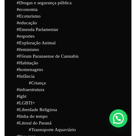
Drogas e segurança pública
economia
Ecoturismo
educação
Emenda Parlamentar
esportes
Exploração Animal
feminismo
Fórum Paranaense de Cannabis
Habitação
homenagens
Infância
Criança
infraestrutura
lgbt
LGBTI+
Liberdade Religiosa
linha do tempo
Litoral do Paraná
Powered by
Joinchat
Trannsporte Aquaviário